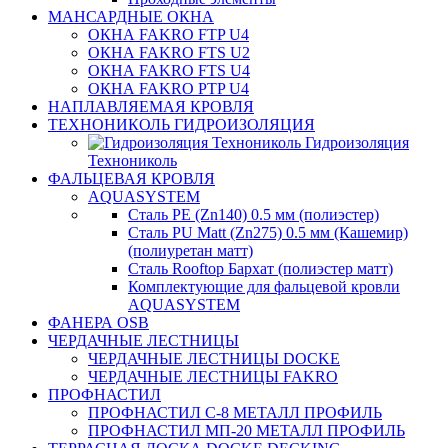
МАНСАРДНЫЕ ОКНА
ОКНА FAKRO FTP U4
ОКНА FAKRO FTS U2
ОКНА FAKRO FTS U4
ОКНА FAKRO PTP U4
НАПЛАВЛЯЕМАЯ КРОВЛЯ
ТЕХНОНИКОЛЬ ГИДРОИЗОЛЯЦИЯ
Гидроизоляция
Технониколь
ФАЛЬЦЕВАЯ КРОВЛЯ
AQUASYSTEM
Сталь PE (Zn140) 0.5 мм (полиэстер)
Сталь PU Matt (Zn275) 0.5 мм (Кашемир)
(полиуретан матт)
Сталь Rooftop Бархат (полиэстер матт)
Комплектующие для фальцевой кровли
AQUASYSTEM
ФАНЕРА OSB
ЧЕРДАЧНЫЕ ЛЕСТНИЦЫ
ЧЕРДАЧНЫЕ ЛЕСТНИЦЫ DOCKE
ЧЕРДАЧНЫЕ ЛЕСТНИЦЫ FAKRO
ПРОФНАСТИЛ
ПРОФНАСТИЛ C-8 МЕТАЛЛ ПРОФИЛЬ
ПРОФНАСТИЛ МП-20 МЕТАЛЛ ПРОФИЛЬ