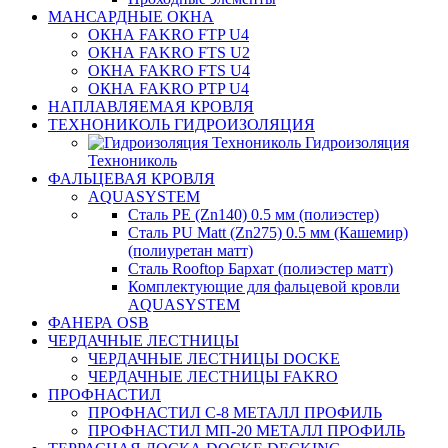
МАНСАРДНЫЕ ОКНА
ОКНА FAKRO FTP U4
ОКНА FAKRO FTS U2
ОКНА FAKRO FTS U4
ОКНА FAKRO PTP U4
НАПЛАВЛЯЕМАЯ КРОВЛЯ
ТЕХНОНИКОЛЬ ГИДРОИЗОЛЯЦИЯ
Гидроизоляция
Технониколь
ФАЛЬЦЕВАЯ КРОВЛЯ
AQUASYSTEM
Сталь PE (Zn140) 0.5 мм (полиэстер)
Сталь PU Matt (Zn275) 0.5 мм (Кашемир)
(полиуретан матт)
Сталь Rooftop Бархат (полиэстер матт)
Комплектующие для фальцевой кровли
AQUASYSTEM
ФАНЕРА OSB
ЧЕРДАЧНЫЕ ЛЕСТНИЦЫ
ЧЕРДАЧНЫЕ ЛЕСТНИЦЫ DOCKE
ЧЕРДАЧНЫЕ ЛЕСТНИЦЫ FAKRO
ПРОФНАСТИЛ
ПРОФНАСТИЛ C-8 МЕТАЛЛ ПРОФИЛЬ
ПРОФНАСТИЛ МП-20 МЕТАЛЛ ПРОФИЛЬ