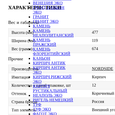
ВЕНЕЦИЯ ЭКО
ХАРАКТЕРИСТИКИ
ГРАНД КАНЬОН
ЭКО
ГРАНИТ
ГРАНИТ ЭКО
Вес и габариты
КАМЕНЬ
КАМЕНЬ
477
Высота (мм)
НЕАПОЛИТАНСКИЙ
КАМЕНЬ
119
Ширина (мм)
ПРАЖСКИЙ
674
Вес (грамм)
КАМЕНЬ
ФЛОРЕНТИЙСКИЙ
Прочие
КАНЬОН
КИРПИЧ АНТИК
КИРПИЧ АНТИК
NORDSIDE
Производитель
ЭКО
Кирпич
КИРПИЧ РИЖСКИЙ
Имитация
ЭКО
12
Количество в одной упаковке, шт
КИРПИЧ
РУСТИКАЛЬНЫЙ
Коричневый
Оттенок
НЕАПОЛЬ ЭКО
РИГЕЛЬ НЕМЕЦКИЙ
Россия
Страна бренда
ТУФ
ТУФ ЭКО
Внешний уг
Тип элемента
ФАГОТ ЭКО