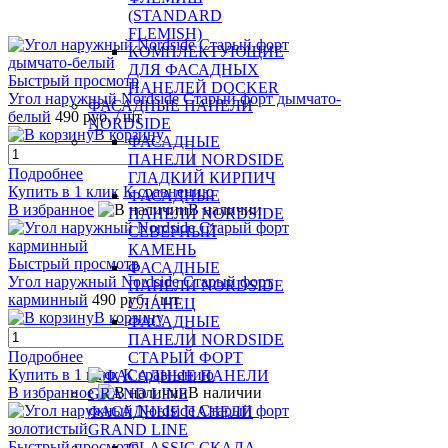
(STANDARD
FLEMISH)
КОМПЛЕКТУЮЩИЕ
ДЛЯ ФАСАДНЫХ
Быстрый просмотр
ПАНЕЛЕЙ DOCKER
Угол наружный Nordside Старый форт дымчато-
ФАСАДНЫЕ ПАНЕЛИ
белый
490 руб.
/ шт
NORDSIDE
В корзину
ФАСАДНЫЕ
ПАНЕЛИ NORDSIDE
Подробнее
ГЛАДКИЙ КИРПИЧ
Купить в 1 клик
К сравнению
ФАСАДНЫЕ
В избранное
В наличии
ПАНЕЛИ NORDSIDE
СЕВЕРНЫЙ
КАМЕНЬ
Быстрый просмотр
ФАСАДНЫЕ
Угол наружный Nordside Старый форт
ПАНЕЛИ NORDSIDE
карминный
490 руб.
/ шт
СЛАНЕЦ
В корзину
ФАСАДНЫЕ
ПАНЕЛИ NORDSIDE
Подробнее
СТАРЫЙ ФОРТ
Купить в 1 клик
К сравнению
В избранное
В наличии
ФАСАДНЫЕ ПАНЕЛИ
GRAND LINE
Быстрый просмотр
CLASSIC СКАЛА