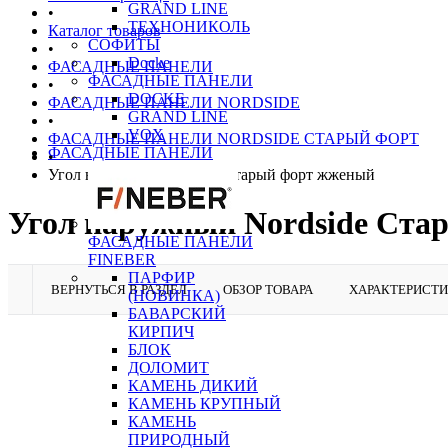
GRAND LINE
•
ТЕХНОНИКОЛЬ
Каталог товаров
СОФИТЫ
•
Docke
ФАСАДНЫЕ ПАНЕЛИ
ФАСАДНЫЕ ПАНЕЛИ
•
DOCKE
ФАСАДНЫЕ ПАНЕЛИ NORDSIDE
GRAND LINE
•
VOX
ФАСАДНЫЕ ПАНЕЛИ NORDSIDE СТАРЫЙ ФОРТ
ФАСАДНЫЕ ПАНЕЛИ
•
Угол наружный Nordside Старый форт жженый
Угол наружный Nordside Ста
ФАСАДНЫЕ ПАНЕЛИ
FINEBER
ПАРФИР
ВЕРНУТЬСЯ В РАЗДЕЛ
ОБЗОР ТОВАРА
ХАРАКТЕРИСТ
(НОВИНКА)
БАВАРСКИЙ
КИРПИЧ
БЛОК
ДОЛОМИТ
КАМЕНЬ ДИКИЙ
КАМЕНЬ КРУПНЫЙ
КАМЕНЬ
ПРИРОДНЫЙ