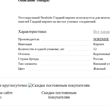
Описание товара:
Угол наружный Nordside Гладкий кирпич используется для монт
панелей Гладкий кирпич на местах угловых соединений.
Характеристики:
Все хара
Производитель
NORDSIDE
Имитация
Кирпич
Количество в одной упаковке, шт
12
Оттенок
Коричневы
Страна бренда
Россия
Тип элемента
Внешний уг
Цвет
Жженый
а сайте
Скидки постоянным
о
покупателям