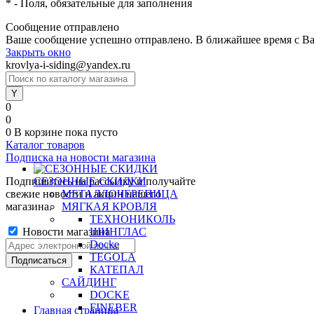
*
- Поля, обязательные для заполнения
Сообщение отправлено
Ваше сообщение успешно отправлено. В ближайшее время с Ва
Закрыть окно
krovlya-i-siding@yandex.ru
0
0
0
В корзине
пока пусто
Каталог товаров
Подписка на новости магазина
Подпишитесь на рассылку и получайте
СЕЗОННЫЕ СКИДКИ
свежие новости и акции нашего
МЕТАЛЛОЧЕРЕПИЦА
магазина.
МЯГКАЯ КРОВЛЯ
ТЕХНОНИКОЛЬ
Новости магазина
ШИНГЛАС
Docke
TEGOLA
КАТЕПАЛ
САЙДИНГ
DOCKE
FINEBER
Главная страница