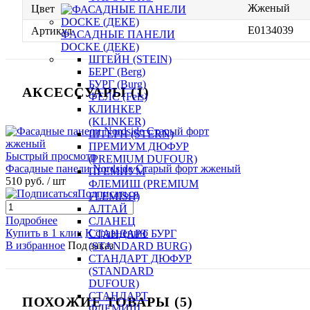
Жженый
Цвет
E0134039
Артикул
ФАСАДНЫЕ ПАНЕЛИ
DOCKE (ДЕКЕ)
ШТЕЙН (STEIN)
БЕРГ (Berg)
БУРГ (Burg)
АКСЕССУАРЫ (1)
ФЕЛС (Fels)
КЛИНКЕР
(KLINKER)
ШТЕРН (STERN)
ПРЕМИУМ ДЮФУР
Быстрый просмотр
(PREMIUM DUFOUR)
Фасадные панели Nordside Старый форт жженый
ПРЕМИУМ
510 руб.
/ шт
ФЛЕМИШ (PREMIUM
Подписаться
FLEMISH)
АЛТАЙ
Подробнее
СЛАНЕЦ
Купить в 1 клик
К сравнению
СТАНДАРТ БУРГ
В избранное
Под заказ
(STANDARD BURG)
СТАНДАРТ ДЮФУР
(STANDARD
DUFOUR)
СТАНДАРТ
ПОХОЖИЕ ТОВАРЫ (5)
ФЛЕМИШ