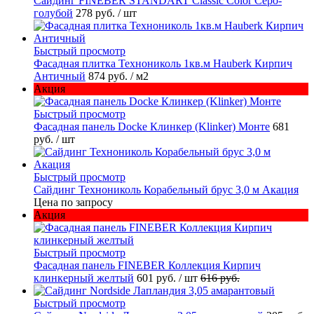
Cайдинг FINEBER STANDART Classic Color Серо-
голубой
278 руб.
/ шт
Быстрый просмотр
Фасадная плитка Технониколь 1кв.м Hauberk Кирпич
Античный
874 руб.
/ м2
Акция
Быстрый просмотр
Фасадная панель Docke Клинкер (Klinker) Монте
681
руб.
/ шт
Быстрый просмотр
Сайдинг Технониколь Корабельный брус 3,0 м Акация
Цена по запросу
Акция
Быстрый просмотр
Фасадная панель FINEBER Коллекция Кирпич
клинкерный желтый
601 руб.
/ шт
616 руб.
Быстрый просмотр