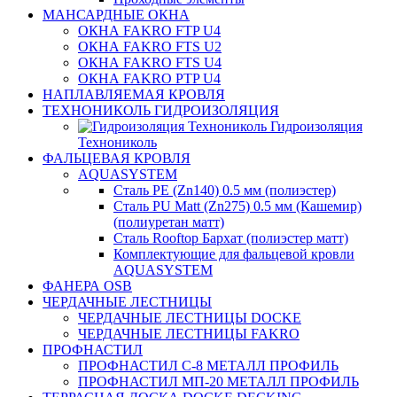
МАНСАРДНЫЕ ОКНА
ОКНА FAKRO FTP U4
ОКНА FAKRO FTS U2
ОКНА FAKRO FTS U4
ОКНА FAKRO PTP U4
НАПЛАВЛЯЕМАЯ КРОВЛЯ
ТЕХНОНИКОЛЬ ГИДРОИЗОЛЯЦИЯ
Гидроизоляция
Технониколь
ФАЛЬЦЕВАЯ КРОВЛЯ
AQUASYSTEM
Сталь PE (Zn140) 0.5 мм (полиэстер)
Сталь PU Matt (Zn275) 0.5 мм (Кашемир)
(полиуретан матт)
Сталь Rooftop Бархат (полиэстер матт)
Комплектующие для фальцевой кровли
AQUASYSTEM
ФАНЕРА OSB
ЧЕРДАЧНЫЕ ЛЕСТНИЦЫ
ЧЕРДАЧНЫЕ ЛЕСТНИЦЫ DOCKE
ЧЕРДАЧНЫЕ ЛЕСТНИЦЫ FAKRO
ПРОФНАСТИЛ
ПРОФНАСТИЛ C-8 МЕТАЛЛ ПРОФИЛЬ
ПРОФНАСТИЛ МП-20 МЕТАЛЛ ПРОФИЛЬ