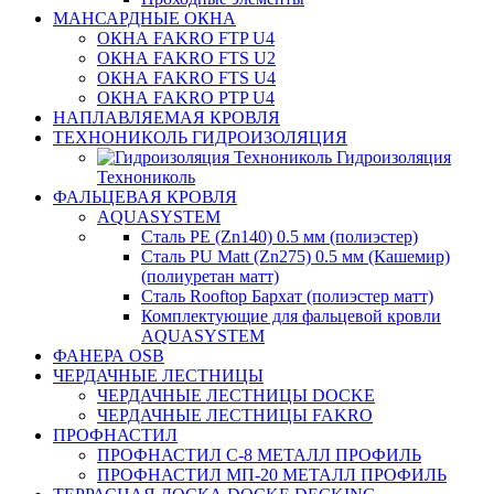
МАНСАРДНЫЕ ОКНА
ОКНА FAKRO FTP U4
ОКНА FAKRO FTS U2
ОКНА FAKRO FTS U4
ОКНА FAKRO PTP U4
НАПЛАВЛЯЕМАЯ КРОВЛЯ
ТЕХНОНИКОЛЬ ГИДРОИЗОЛЯЦИЯ
Гидроизоляция
Технониколь
ФАЛЬЦЕВАЯ КРОВЛЯ
AQUASYSTEM
Сталь PE (Zn140) 0.5 мм (полиэстер)
Сталь PU Matt (Zn275) 0.5 мм (Кашемир)
(полиуретан матт)
Сталь Rooftop Бархат (полиэстер матт)
Комплектующие для фальцевой кровли
AQUASYSTEM
ФАНЕРА OSB
ЧЕРДАЧНЫЕ ЛЕСТНИЦЫ
ЧЕРДАЧНЫЕ ЛЕСТНИЦЫ DOCKE
ЧЕРДАЧНЫЕ ЛЕСТНИЦЫ FAKRO
ПРОФНАСТИЛ
ПРОФНАСТИЛ C-8 МЕТАЛЛ ПРОФИЛЬ
ПРОФНАСТИЛ МП-20 МЕТАЛЛ ПРОФИЛЬ