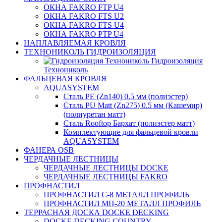
ОКНА FAKRO FTP U4
ОКНА FAKRO FTS U2
ОКНА FAKRO FTS U4
ОКНА FAKRO PTP U4
НАПЛАВЛЯЕМАЯ КРОВЛЯ
ТЕХНОНИКОЛЬ ГИДРОИЗОЛЯЦИЯ
Гидроизоляция
Технониколь
ФАЛЬЦЕВАЯ КРОВЛЯ
AQUASYSTEM
Сталь PE (Zn140) 0.5 мм (полиэстер)
Сталь PU Matt (Zn275) 0.5 мм (Кашемир)
(полиуретан матт)
Сталь Rooftop Бархат (полиэстер матт)
Комплектующие для фальцевой кровли
AQUASYSTEM
ФАНЕРА OSB
ЧЕРДАЧНЫЕ ЛЕСТНИЦЫ
ЧЕРДАЧНЫЕ ЛЕСТНИЦЫ DOCKE
ЧЕРДАЧНЫЕ ЛЕСТНИЦЫ FAKRO
ПРОФНАСТИЛ
ПРОФНАСТИЛ C-8 МЕТАЛЛ ПРОФИЛЬ
ПРОФНАСТИЛ МП-20 МЕТАЛЛ ПРОФИЛЬ
ТЕРРАСНАЯ ДОСКА DOCKE DECKING
DOCKE DECKING COUNTRY