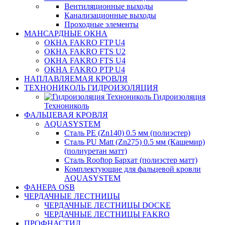
Вентиляционные выходы
Канализационные выходы
Проходные элементы
МАНСАРДНЫЕ ОКНА
ОКНА FAKRO FTP U4
ОКНА FAKRO FTS U2
ОКНА FAKRO FTS U4
ОКНА FAKRO PTP U4
НАПЛАВЛЯЕМАЯ КРОВЛЯ
ТЕХНОНИКОЛЬ ГИДРОИЗОЛЯЦИЯ
Гидроизоляция
Технониколь
ФАЛЬЦЕВАЯ КРОВЛЯ
AQUASYSTEM
Сталь PE (Zn140) 0.5 мм (полиэстер)
Сталь PU Matt (Zn275) 0.5 мм (Кашемир)
(полиуретан матт)
Сталь Rooftop Бархат (полиэстер матт)
Комплектующие для фальцевой кровли
AQUASYSTEM
ФАНЕРА OSB
ЧЕРДАЧНЫЕ ЛЕСТНИЦЫ
ЧЕРДАЧНЫЕ ЛЕСТНИЦЫ DOCKE
ЧЕРДАЧНЫЕ ЛЕСТНИЦЫ FAKRO
ПРОФНАСТИЛ