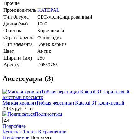
Прочие
Производитель
KATEPAL
Тип битума
СБС-модифицированный
Длина (мм)
1000
Оттенок
Коричневый
Страна бренда
Финляндия
Тип элемента
Конек-карниз
Цвет
Антик
Ширина (мм)
250
Артикул
E0659765
Аксессуары (3)
Быстрый просмотр
Мягкая кровля (Гибкая черепица) Katepal ЗТ коричневый
2 193 руб.
/ шт
Подписаться
Подробнее
Купить в 1 клик
К сравнению
В избранное
Под заказ