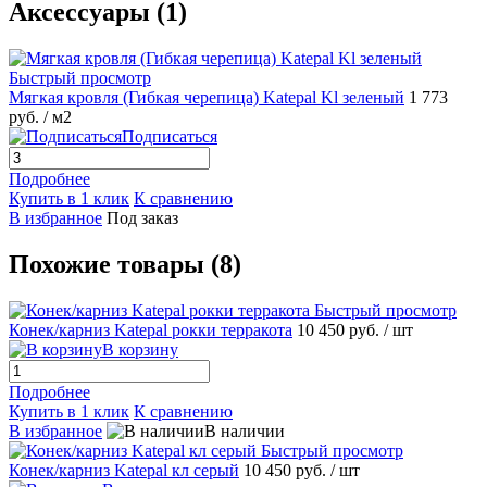
Аксессуары (1)
Быстрый просмотр
Мягкая кровля (Гибкая черепица) Katepal Kl зеленый
1 773
руб.
/ м2
Подписаться
Подробнее
Купить в 1 клик
К сравнению
В избранное
Под заказ
Похожие товары (8)
Быстрый просмотр
Конек/карниз Katepal рокки терракота
10 450 руб.
/ шт
В корзину
Подробнее
Купить в 1 клик
К сравнению
В избранное
В наличии
Быстрый просмотр
Конек/карниз Katepal кл серый
10 450 руб.
/ шт