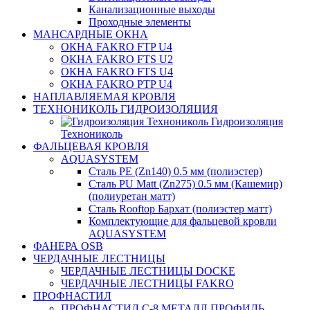
Канализационные выходы
Проходные элементы
МАНСАРДНЫЕ ОКНА
ОКНА FAKRO FTP U4
ОКНА FAKRO FTS U2
ОКНА FAKRO FTS U4
ОКНА FAKRO PTP U4
НАПЛАВЛЯЕМАЯ КРОВЛЯ
ТЕХНОНИКОЛЬ ГИДРОИЗОЛЯЦИЯ
Гидроизоляция
Технониколь
ФАЛЬЦЕВАЯ КРОВЛЯ
AQUASYSTEM
Сталь PE (Zn140) 0.5 мм (полиэстер)
Сталь PU Matt (Zn275) 0.5 мм (Кашемир)
(полиуретан матт)
Сталь Rooftop Бархат (полиэстер матт)
Комплектующие для фальцевой кровли
AQUASYSTEM
ФАНЕРА OSB
ЧЕРДАЧНЫЕ ЛЕСТНИЦЫ
ЧЕРДАЧНЫЕ ЛЕСТНИЦЫ DOCKE
ЧЕРДАЧНЫЕ ЛЕСТНИЦЫ FAKRO
ПРОФНАСТИЛ
ПРОФНАСТИЛ C-8 МЕТАЛЛ ПРОФИЛЬ