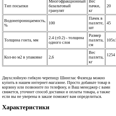
Многофракционный
Вес
Тип посыпки
базальтовый
пачки,
20
гранулят
кг
Пачек в
Водонепроницаемость,
100
паллете,
45
%
шт
Размер
2.4 (±0.2) - толщина
Толщина гонта, мм
паллета,
105х
одного слоя
см
Вес
1254
Кол-во м2 в упаковке
2,6
паллета,
кг
Двухслойную гибкую черепицу Шинглас Фазенда можно
купить в нашем интернет-магазине. Просто добавьте товар в
корзину или позвоните по телефону, и Ваш менеджер с вами
свяжется, уточнит способ доставки и оплаты товара, а также
если вы не уверены в заказе поможет вам определиться.
Характеристики