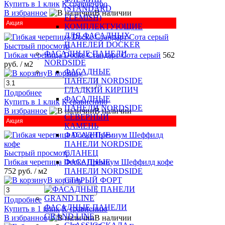
Купить в 1 клик
К сравнению
(STANDARD
В избранное
В наличии
FLEMISH)
Акция
КОМПЛЕКТУЮЩИЕ
ДЛЯ ФАСАДНЫХ
ПАНЕЛЕЙ DOCKER
Быстрый просмотр
ФАСАДНЫЕ ПАНЕЛИ
Гибкая черепица Docke Стандарт Сота серый
562
NORDSIDE
руб.
/ м2
ФАСАДНЫЕ
В корзину
ПАНЕЛИ NORDSIDE
ГЛАДКИЙ КИРПИЧ
Подробнее
ФАСАДНЫЕ
Купить в 1 клик
К сравнению
ПАНЕЛИ NORDSIDE
В избранное
В наличии
СЕВЕРНЫЙ
Акция
КАМЕНЬ
ФАСАДНЫЕ
ПАНЕЛИ NORDSIDE
Быстрый просмотр
СЛАНЕЦ
Гибкая черепица Docke Премиум Шеффилд кофе
ФАСАДНЫЕ
752 руб.
/ м2
ПАНЕЛИ NORDSIDE
В корзину
СТАРЫЙ ФОРТ
Подробнее
ФАСАДНЫЕ ПАНЕЛИ
Купить в 1 клик
К сравнению
GRAND LINE
В избранное
В наличии