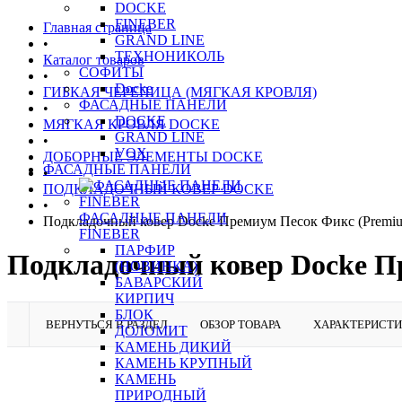
DOCKE
FINEBER
Главная страница
GRAND LINE
•
ТЕХНОНИКОЛЬ
Каталог товаров
СОФИТЫ
•
Docke
ГИБКАЯ ЧЕРЕПИЦА (МЯГКАЯ КРОВЛЯ)
ФАСАДНЫЕ ПАНЕЛИ
•
DOCKE
МЯГКАЯ КРОВЛЯ DOCKE
GRAND LINE
•
VOX
ДОБОРНЫЕ ЭЛЕМЕНТЫ DOCKE
ФАСАДНЫЕ ПАНЕЛИ
•
ПОДКЛАДОЧНЫЙ КОВЕР DOCKE
•
ФАСАДНЫЕ ПАНЕЛИ
Подкладочный ковер Docke Премиум Песок Фикс (Premiu
FINEBER
ПАРФИР
Подкладочный ковер Docke Пр
(НОВИНКА)
БАВАРСКИЙ
КИРПИЧ
БЛОК
ВЕРНУТЬСЯ В РАЗДЕЛ
ОБЗОР ТОВАРА
ХАРАКТЕРИСТ
ДОЛОМИТ
КАМЕНЬ ДИКИЙ
КАМЕНЬ КРУПНЫЙ
КАМЕНЬ
ПРИРОДНЫЙ