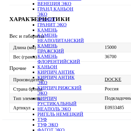
ВЕНЕЦИЯ ЭКО
ГРАНД КАНЬОН
ЭКО
ХАРАКТЕРИСТИКИ
ГРАНИТ
ГРАНИТ ЭКО
КАМЕНЬ
КАМЕНЬ
Вес и габариты
НЕАПОЛИТАНСКИЙ
КАМЕНЬ
15000
Длина (мм)
ПРАЖСКИЙ
КАМЕНЬ
36700
Вес (грамм)
ФЛОРЕНТИЙСКИЙ
КАНЬОН
Прочие
КИРПИЧ АНТИК
КИРПИЧ АНТИК
DOCKE
Производитель
ЭКО
КИРПИЧ РИЖСКИЙ
Россия
Страна бренда
ЭКО
Подкладочны
КИРПИЧ
Тип элемента
РУСТИКАЛЬНЫЙ
E0933485
Артикул
НЕАПОЛЬ ЭКО
РИГЕЛЬ НЕМЕЦКИЙ
ТУФ
ТУФ ЭКО
ФАГОТ ЭКО