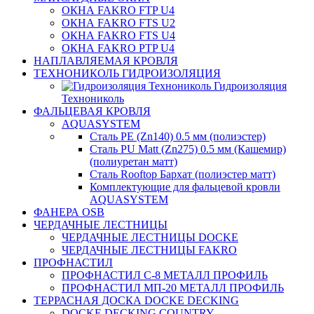
ОКНА FAKRO FTP U4
ОКНА FAKRO FTS U2
ОКНА FAKRO FTS U4
ОКНА FAKRO PTP U4
НАПЛАВЛЯЕМАЯ КРОВЛЯ
ТЕХНОНИКОЛЬ ГИДРОИЗОЛЯЦИЯ
Гидроизоляция
Технониколь
ФАЛЬЦЕВАЯ КРОВЛЯ
AQUASYSTEM
Сталь PE (Zn140) 0.5 мм (полиэстер)
Сталь PU Matt (Zn275) 0.5 мм (Кашемир)
(полиуретан матт)
Сталь Rooftop Бархат (полиэстер матт)
Комплектующие для фальцевой кровли
AQUASYSTEM
ФАНЕРА OSB
ЧЕРДАЧНЫЕ ЛЕСТНИЦЫ
ЧЕРДАЧНЫЕ ЛЕСТНИЦЫ DOCKE
ЧЕРДАЧНЫЕ ЛЕСТНИЦЫ FAKRO
ПРОФНАСТИЛ
ПРОФНАСТИЛ C-8 МЕТАЛЛ ПРОФИЛЬ
ПРОФНАСТИЛ МП-20 МЕТАЛЛ ПРОФИЛЬ
ТЕРРАСНАЯ ДОСКА DOCKE DECKING
DOCKE DECKING COUNTRY