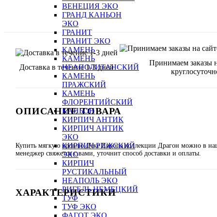
ВЕНЕЦИЯ ЭКО
ГРАНД КАНЬОН
ЭКО
ГРАНИТ
ГРАНИТ ЭКО
КАМЕНЬ
КАМЕНЬ
Принимаем заказы н
Доставка в течение 1-3 дней
НЕАПОЛИТАНСКИЙ
круглосуточн
КАМЕНЬ
ПРАЖСКИЙ
КАМЕНЬ
ФЛОРЕНТИЙСКИЙ
ОПИСАНИЕ ТОВАРА
КАНЬОН
КИРПИЧ АНТИК
КИРПИЧ АНТИК
ЭКО
КИРПИЧ РИЖСКИЙ
Купить мягкую кровлю Деке Европа коллекции Драгон можно в наш
менеджер свяжется с вами, уточнит способ доставки и оплаты.
ЭКО
КИРПИЧ
РУСТИКАЛЬНЫЙ
НЕАПОЛЬ ЭКО
РИГЕЛЬ НЕМЕЦКИЙ
ХАРАКТЕРИСТИКИ
ТУФ
ТУФ ЭКО
ФАГОТ ЭКО