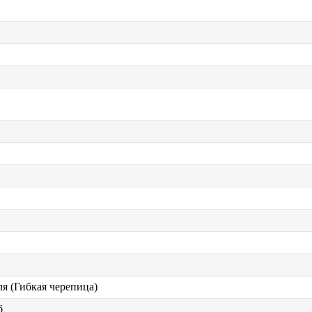
я (Гибкая черепица)
б