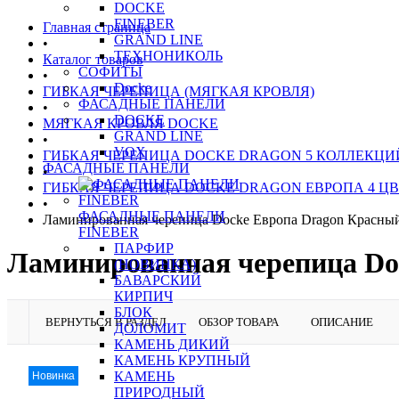
DOCKE
FINEBER
Главная страница
GRAND LINE
•
ТЕХНОНИКОЛЬ
Каталог товаров
СОФИТЫ
•
Docke
ГИБКАЯ ЧЕРЕПИЦА (МЯГКАЯ КРОВЛЯ)
ФАСАДНЫЕ ПАНЕЛИ
•
DOCKE
МЯГКАЯ КРОВЛЯ DOCKE
GRAND LINE
•
VOX
ГИБКАЯ ЧЕРЕПИЦА DOCKE DRAGON 5 КОЛЛЕКЦИ
ФАСАДНЫЕ ПАНЕЛИ
•
ГИБКАЯ ЧЕРЕПИЦА DOCKE DRAGON ЕВРОПА 4 Ц
•
ФАСАДНЫЕ ПАНЕЛИ
Ламинированная черепица Docke Европа Dragon Красны
FINEBER
ПАРФИР
Ламинированная черепица Do
(НОВИНКА)
БАВАРСКИЙ
КИРПИЧ
БЛОК
ВЕРНУТЬСЯ В РАЗДЕЛ
ОБЗОР ТОВАРА
ОПИСАНИЕ
ДОЛОМИТ
КАМЕНЬ ДИКИЙ
КАМЕНЬ КРУПНЫЙ
КАМЕНЬ
Новинка
ПРИРОДНЫЙ