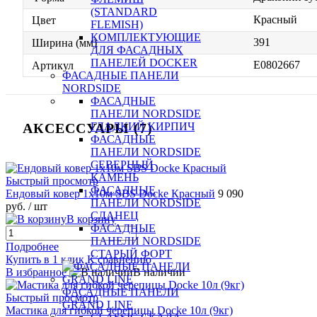
(STANDARD
Красный
Цвет
FLEMISH)
КОМПЛЕКТУЮЩИЕ
391
Ширина (мм)
ДЛЯ ФАСАДНЫХ
ПАНЕЛЕЙ DOCKER
E0802667
Артикул
ФАСАДНЫЕ ПАНЕЛИ
NORDSIDE
ФАСАДНЫЕ
ПАНЕЛИ NORDSIDE
АКСЕССУАРЫ (7)
ГЛАДКИЙ КИРПИЧ
ФАСАДНЫЕ
ПАНЕЛИ NORDSIDE
СЕВЕРНЫЙ
КАМЕНЬ
Быстрый просмотр
ФАСАДНЫЕ
Ендовый ковер 1х10м SBS Docke Красный
9 090
ПАНЕЛИ NORDSIDE
руб.
/ шт
СЛАНЕЦ
В корзину
ФАСАДНЫЕ
ПАНЕЛИ NORDSIDE
Подробнее
СТАРЫЙ ФОРТ
Купить в 1 клик
К сравнению
В избранное
В наличии
ФАСАДНЫЕ ПАНЕЛИ
Быстрый просмотр
GRAND LINE
Мастика для гибкой черепицы Docke 10л (9кг)