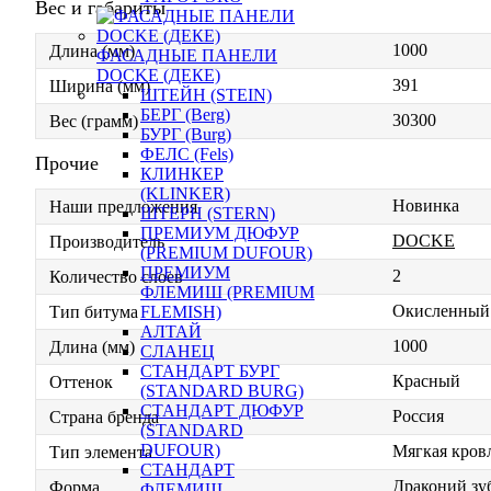
Вес и габариты
1000
Длина (мм)
ФАСАДНЫЕ ПАНЕЛИ
DOCKE (ДЕКЕ)
391
Ширина (мм)
ШТЕЙН (STEIN)
БЕРГ (Berg)
30300
Вес (грамм)
БУРГ (Burg)
ФЕЛС (Fels)
Прочие
КЛИНКЕР
(KLINKER)
Новинка
Наши предложения
ШТЕРН (STERN)
ПРЕМИУМ ДЮФУР
DOCKE
Производитель
(PREMIUM DUFOUR)
ПРЕМИУМ
2
Количество слоев
ФЛЕМИШ (PREMIUM
Окисленный
FLEMISH)
Тип битума
АЛТАЙ
1000
Длина (мм)
СЛАНЕЦ
СТАНДАРТ БУРГ
Красный
Оттенок
(STANDARD BURG)
СТАНДАРТ ДЮФУР
Россия
Страна бренда
(STANDARD
DUFOUR)
Мягкая кровл
Тип элемента
СТАНДАРТ
Драконий зу
Форма
ФЛЕМИШ