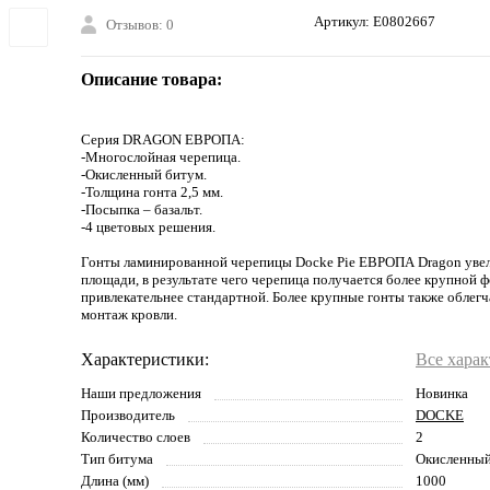
Артикул:
E0802667
Отзывов: 0
Описание товара:
Серия DRAGON ЕВРОПА:
-Многослойная черепица.
-Окисленный битум.
-Толщина гонта 2,5 мм.
-Посыпка – базальт.
-4 цветовых решения.
Гонты ламинированной черепицы Docke Pie ЕВРОПА Dragon уве
площади, в результате чего черепица получается более крупной 
привлекательнее стандартной. Более крупные гонты также облег
монтаж кровли.
Характеристики:
Все хара
Наши предложения
Новинка
Производитель
DOCKE
Количество слоев
2
Тип битума
Окисленны
Длина (мм)
1000