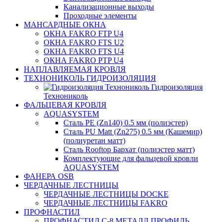
Канализационные выходы
Проходные элементы
МАНСАРДНЫЕ ОКНА
ОКНА FAKRO FTP U4
ОКНА FAKRO FTS U2
ОКНА FAKRO FTS U4
ОКНА FAKRO PTP U4
НАПЛАВЛЯЕМАЯ КРОВЛЯ
ТЕХНОНИКОЛЬ ГИДРОИЗОЛЯЦИЯ
Гидроизоляция
Технониколь
ФАЛЬЦЕВАЯ КРОВЛЯ
AQUASYSTEM
Сталь PE (Zn140) 0.5 мм (полиэстер)
Сталь PU Matt (Zn275) 0.5 мм (Кашемир)
(полиуретан матт)
Сталь Rooftop Бархат (полиэстер матт)
Комплектующие для фальцевой кровли
AQUASYSTEM
ФАНЕРА OSB
ЧЕРДАЧНЫЕ ЛЕСТНИЦЫ
ЧЕРДАЧНЫЕ ЛЕСТНИЦЫ DOCKE
ЧЕРДАЧНЫЕ ЛЕСТНИЦЫ FAKRO
ПРОФНАСТИЛ
ПРОФНАСТИЛ C-8 МЕТАЛЛ ПРОФИЛЬ