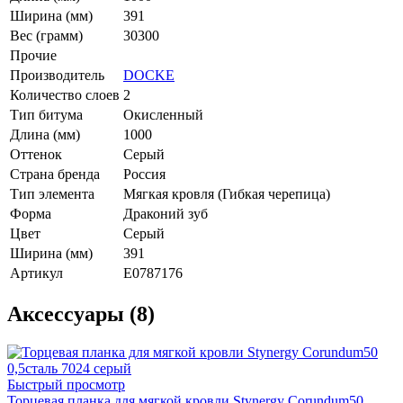
Ширина (мм)
391
Вес (грамм)
30300
Прочие
Производитель
DOCKE
Количество слоев
2
Тип битума
Окисленный
Длина (мм)
1000
Оттенок
Серый
Страна бренда
Россия
Тип элемента
Мягкая кровля (Гибкая черепица)
Форма
Драконий зуб
Цвет
Серый
Ширина (мм)
391
Артикул
E0787176
Аксессуары (8)
Быстрый просмотр
Торцевая планка для мягкой кровли Stynergy Corundum50