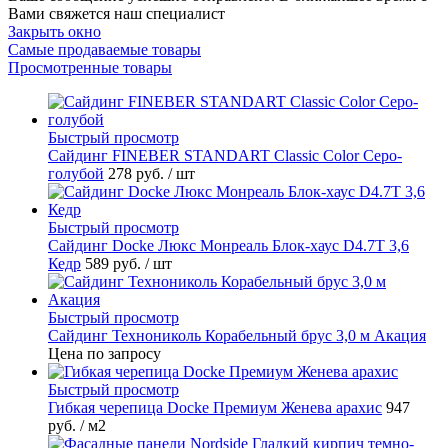
Вами свяжется наш специалист
Закрыть окно
Самые продаваемые товары
Просмотренные товары
Быстрый просмотр
Cайдинг FINEBER STANDART Classic Color Серо-
голубой
278 руб.
/ шт
Быстрый просмотр
Сайдинг Docke Люкс Монреаль Блок-хаус D4.7T 3,6
Кедр
589 руб.
/ шт
Быстрый просмотр
Сайдинг Технониколь Корабельный брус 3,0 м Акация
Цена по запросу
Быстрый просмотр
Гибкая черепица Docke Премиум Женева арахис
947
руб.
/ м2