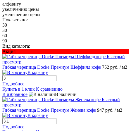
алфавиту
увеличению цены
уменьшению цены
Показать по:
30
30
60
90
Вид каталога:
Акция
Быстрый
просмотр
Гибкая черепица Docke Премиум Шеффилд кофе
752 руб.
/ м2
В корзину
Подробнее
Купить в 1 клик
К сравнению
В избранное
В наличии
Быстрый
просмотр
Гибкая черепица Docke Премиум Женева кофе
947 руб.
/ м2
В корзину
Подробнее