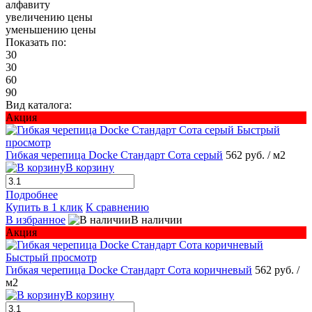
алфавиту
увеличению цены
уменьшению цены
Показать по:
30
30
60
90
Вид каталога:
Акция
Быстрый
просмотр
Гибкая черепица Docke Стандарт Сота серый
562 руб.
/ м2
В корзину
Подробнее
Купить в 1 клик
К сравнению
В избранное
В наличии
Акция
Быстрый просмотр
Гибкая черепица Docke Стандарт Сота коричневый
562 руб.
/
м2
В корзину