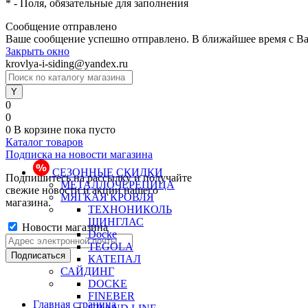
*
- Поля, обязательные для заполнения
Сообщение отправлено
Ваше сообщение успешно отправлено. В ближайшее время с Ва
Закрыть окно
krovlya-i-siding@yandex.ru
0
0
0
В корзине
пока пусто
Каталог товаров
Подписка на новости магазина
СЕЗОННЫЕ СКИДКИ
Подпишитесь на рассылку и получайте
МЕТАЛЛОЧЕРЕПИЦА
свежие новости и акции нашего
МЯГКАЯ КРОВЛЯ
магазина.
ТЕХНОНИКОЛЬ
ШИНГЛАС
Новости магазина
Docke
TEGOLA
КАТЕПАЛ
САЙДИНГ
DOCKE
FINEBER
Главная страница