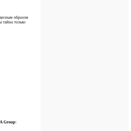
удесным образом
а тайна только
A Group: