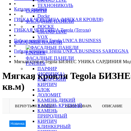
GRAND LINE
•
ТЕХНОНИКОЛЬ
Каталог товаров
СОФИТЫ
•
Docke
ГИБКАЯ ЧЕРЕПИЦА (МЯГКАЯ КРОВЛЯ)
ФАСАДНЫЕ ПАНЕЛИ
•
DOCKE
ГИБКАЯ ЧЕРЕПИЦА Tegola (Тегола)
GRAND LINE
•
VOX
Гибкая черепица Tegola UNICA BUSINESS
ФАСАДНЫЕ ПАНЕЛИ
•
Гибкая черепица Tegola UNICA BUSINESS SARDEGNA
•
ФАСАДНЫЕ ПАНЕЛИ
Мягкая кровля Tegola БИЗНЕС УНИКА САРДИНИЯ Модик
FINEBER
ПАРФИР
Мягкая кровля Tegola БИЗ
(НОВИНКА)
БАВАРСКИЙ
кв.м)
КИРПИЧ
БЛОК
ДОЛОМИТ
КАМЕНЬ ДИКИЙ
КАМЕНЬ КРУПНЫЙ
ВЕРНУТЬСЯ В РАЗДЕЛ
ОБЗОР ТОВАРА
ОПИСАНИЕ
КАМЕНЬ
ПРИРОДНЫЙ
КИРПИЧ
Новинка
КЛИНКЕРНЫЙ