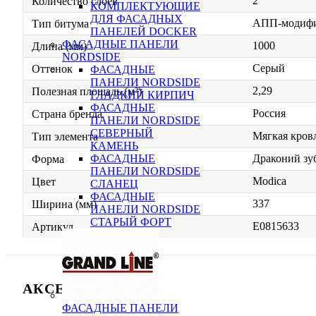
2
Количество слоев
КОМПЛЕКТУЮЩИЕ
ДЛЯ ФАСАДНЫХ
АПП-модиф
Тип битума
ПАНЕЛЕЙ DOCKER
ФАСАДНЫЕ ПАНЕЛИ
1000
Длина (мм)
NORDSIDE
Серый
Оттенок
ФАСАДНЫЕ
ПАНЕЛИ NORDSIDE
2,29
Полезная площадь (м²)
ГЛАДКИЙ КИРПИЧ
ФАСАДНЫЕ
Россия
Страна бренда
ПАНЕЛИ NORDSIDE
СЕВЕРНЫЙ
Мягкая кровл
Тип элемента
КАМЕНЬ
Драконий зу
ФАСАДНЫЕ
Форма
ПАНЕЛИ NORDSIDE
Modica
Цвет
СЛАНЕЦ
ФАСАДНЫЕ
337
Ширина (мм)
ПАНЕЛИ NORDSIDE
СТАРЫЙ ФОРТ
E0815633
Артикул
АКСЕССУАРЫ (5)
ФАСАДНЫЕ ПАНЕЛИ