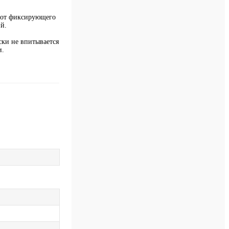
я от фиксирующего
й.
ски не впитывается
и.