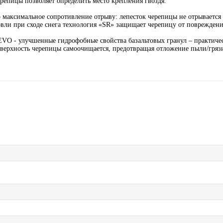
репицы позволяет определить место крепления гвоздя.
о максимальное сопротивление отрыву: лепесток черепицы не отрываетс
овли при сходе снега технология «SR» защищает черепицу от повреждени
-EVO - улучшенные гидрофобные свойства базальтовых гранул – практиче
поверхность черепицы самоочищается, предотвращая отложение пыли/гряз