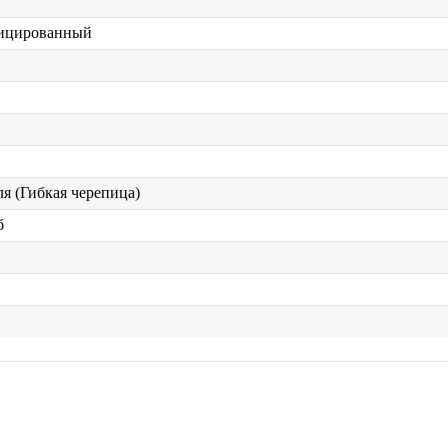
ицированный
я (Гибкая черепица)
б