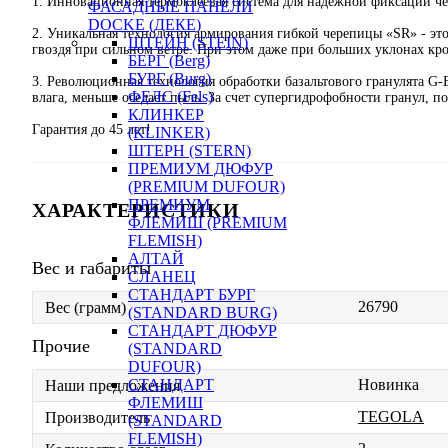
1. Инновационная термоклеевая система для надежной фиксации че
ФАСАДНЫЕ ПАНЕЛИ
DOCKE (ДЕКЕ)
2. Уникальная технология армирования гибкой черепицы «SR» - эт
ШТЕЙН (STEIN)
гвоздя при сильном ветре. При этом даже при больших уклонах кр
БЕРГ (Berg)
БУРГ (Burg)
3. Революционная технология обработки базальтового гранулята G
ФЕЛС (Fels)
влага, меньше оседает пыль. За счет супергидрофобности гранул, 
КЛИНКЕР
Гарантия до 45 лет!
(KLINKER)
ШТЕРН (STERN)
ПРЕМИУМ ДЮФУР
(PREMIUM DUFOUR)
ПРЕМИУМ
ХАРАКТЕРИСТИКИ
ФЛЕМИШ (PREMIUM
FLEMISH)
АЛТАЙ
Вес и габариты
СЛАНЕЦ
СТАНДАРТ БУРГ
26790
Вес (грамм)
(STANDARD BURG)
СТАНДАРТ ДЮФУР
Прочие
(STANDARD
DUFOUR)
Новинка
СТАНДАРТ
Наши предложения
ФЛЕМИШ
TEGOLA
Производитель
(STANDARD
FLEMISH)