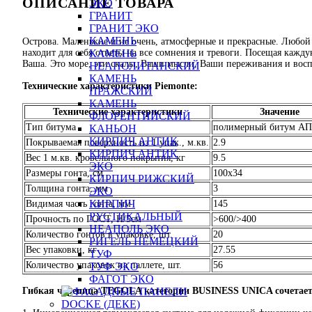
ОПИСАНИЕ ТОВАРА
ЭКО
ГРАНИТ
ГРАНИТ ЭКО
КАМЕНЬ
Острова. Маленькие и не очень, атмосферные и прекрасные. Любой 
находит для себя ответы на все сомнения и тревоги. Посещая кажд
КАМЕНЬ
Ваша. Это море, эти скалы, Ваши мысли, Ваши переживания и вос
НЕАПОЛИТАНСКИЙ
КАМЕНЬ
Технические характеристики Piemonte:
ПРАЖСКИЙ
КАМЕНЬ
Технические характеристики
Значение
ФЛОРЕНТИЙСКИЙ
Тип битума
полимерный битум АП
КАНЬОН
КИРПИЧ АНТИК
Покрываемая поверхность из 1 упак., м.кв.
2.9
КИРПИЧ АНТИК
Вес 1 м.кв. кровельного покрытия, кг
9.5
ЭКО
Размеры гонта, см
100x34
КИРПИЧ РИЖСКИЙ
Толщина гонта, мм
3
ЭКО
КИРПИЧ
Видимая часть гонта, мм
145
РУСТИКАЛЬНЫЙ
Прочность по ГОСТ, Н/5см
>600/>400
НЕАПОЛЬ ЭКО
Количество гонтов в упаковке, шт.
20
РИГЕЛЬ НЕМЕЦКИЙ
Вес упаковки, кг
27.55
ТУФ
Количество упаковок на паллете, шт.
56
ТУФ ЭКО
ФАГОТ ЭКО
Гибкая черепица TEGOLA категории BUSINESS UNICA сочетает