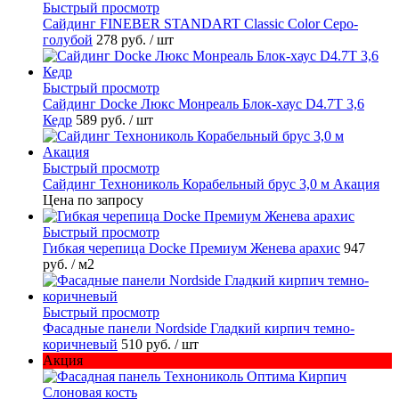
Быстрый просмотр
Cайдинг FINEBER STANDART Classic Color Серо-
голубой
278 руб.
/ шт
Быстрый просмотр
Сайдинг Docke Люкс Монреаль Блок-хаус D4.7T 3,6
Кедр
589 руб.
/ шт
Быстрый просмотр
Сайдинг Технониколь Корабельный брус 3,0 м Акация
Цена по запросу
Быстрый просмотр
Гибкая черепица Docke Премиум Женева арахис
947
руб.
/ м2
Быстрый просмотр
Фасадные панели Nordside Гладкий кирпич темно-
коричневый
510 руб.
/ шт
Акция