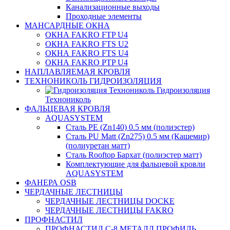
Канализационные выходы
Проходные элементы
МАНСАРДНЫЕ ОКНА
ОКНА FAKRO FTP U4
ОКНА FAKRO FTS U2
ОКНА FAKRO FTS U4
ОКНА FAKRO PTP U4
НАПЛАВЛЯЕМАЯ КРОВЛЯ
ТЕХНОНИКОЛЬ ГИДРОИЗОЛЯЦИЯ
Гидроизоляция
Технониколь
ФАЛЬЦЕВАЯ КРОВЛЯ
AQUASYSTEM
Сталь PE (Zn140) 0.5 мм (полиэстер)
Сталь PU Matt (Zn275) 0.5 мм (Кашемир)
(полиуретан матт)
Сталь Rooftop Бархат (полиэстер матт)
Комплектующие для фальцевой кровли
AQUASYSTEM
ФАНЕРА OSB
ЧЕРДАЧНЫЕ ЛЕСТНИЦЫ
ЧЕРДАЧНЫЕ ЛЕСТНИЦЫ DOCKE
ЧЕРДАЧНЫЕ ЛЕСТНИЦЫ FAKRO
ПРОФНАСТИЛ
ПРОФНАСТИЛ C-8 МЕТАЛЛ ПРОФИЛЬ