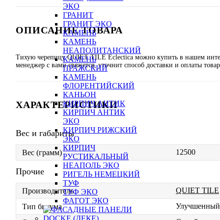
ЭКО
ГРАНИТ
ГРАНИТ ЭКО
ОПИСАНИЕ ТОВАРА
КАМЕНЬ
КАМЕНЬ
НЕАПОЛИТАНСКИЙ
Тихую черепицу QUIET TILE Eclectica можно купить в нашем интер
КАМЕНЬ
менеджер с вами свяжется, уточнит способ доставки и оплаты товар
ПРАЖСКИЙ
КАМЕНЬ
ФЛОРЕНТИЙСКИЙ
КАНЬОН
ХАРАКТЕРИСТИКИ
КИРПИЧ АНТИК
КИРПИЧ АНТИК
ЭКО
КИРПИЧ РИЖСКИЙ
Вес и габариты
ЭКО
КИРПИЧ
12500
Вес (грамм)
РУСТИКАЛЬНЫЙ
НЕАПОЛЬ ЭКО
Прочие
РИГЕЛЬ НЕМЕЦКИЙ
ТУФ
QUIET TILE
Производитель
ТУФ ЭКО
ФАГОТ ЭКО
Улучшенный
Тип битума