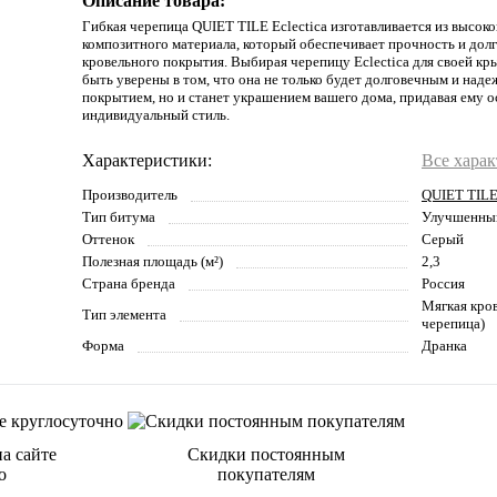
Описание товара:
Гибкая черепица QUIET TILE Eclectica изготавливается из высок
композитного материала, который обеспечивает прочность и дол
кровельного покрытия. Выбирая черепицу Eclectica для своей к
быть уверены в том, что она не только будет долговечным и на
покрытием, но и станет украшением вашего дома, придавая ему 
индивидуальный стиль.
Характеристики:
Все хара
Производитель
QUIET TIL
Тип битума
Улучшенны
Оттенок
Серый
Полезная площадь (м²)
2,3
Страна бренда
Россия
Мягкая кров
Тип элемента
черепица)
Форма
Дранка
а сайте
Скидки постоянным
о
покупателям