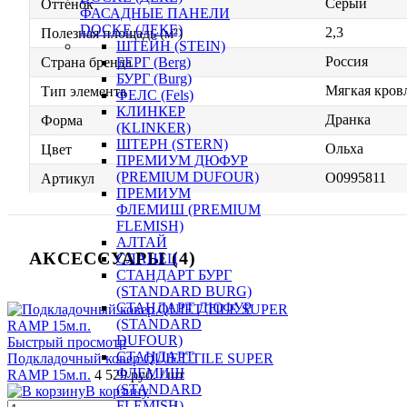
Серый
Оттенок
ФАСАДНЫЕ ПАНЕЛИ
DOCKE (ДЕКЕ)
2,3
Полезная площадь (м²)
ШТЕЙН (STEIN)
Россия
БЕРГ (Berg)
Страна бренда
БУРГ (Burg)
Мягкая кровл
Тип элемента
ФЕЛС (Fels)
КЛИНКЕР
Дранка
Форма
(KLINKER)
ШТЕРН (STERN)
Ольха
Цвет
ПРЕМИУМ ДЮФУР
(PREMIUM DUFOUR)
O0995811
Артикул
ПРЕМИУМ
ФЛЕМИШ (PREMIUM
FLEMISH)
АЛТАЙ
АКСЕССУАРЫ (4)
СЛАНЕЦ
СТАНДАРТ БУРГ
(STANDARD BURG)
СТАНДАРТ ДЮФУР
(STANDARD
DUFOUR)
Быстрый просмотр
СТАНДАРТ
Подкладочный ковер QUIET TILE SUPER
ФЛЕМИШ
RAMP 15м.п.
4 529 руб.
/ шт
(STANDARD
В корзину
FLEMISH)