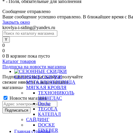
*
- Поля, обязательные для заполнения
Сообщение отправлено
Ваше сообщение успешно отправлено. В ближайшее время с Ва
Закрыть окно
krovlya-i-siding@yandex.ru
0
0
0
В корзине
пока пусто
Каталог товаров
Подписка на новости магазина
Подпишитесь на рассылку и получайте
СЕЗОННЫЕ СКИДКИ
свежие новости и акции нашего
МЕТАЛЛОЧЕРЕПИЦА
магазина.
МЯГКАЯ КРОВЛЯ
ТЕХНОНИКОЛЬ
Новости магазина
ШИНГЛАС
Docke
TEGOLA
КАТЕПАЛ
САЙДИНГ
DOCKE
FINEBER
Главная страница