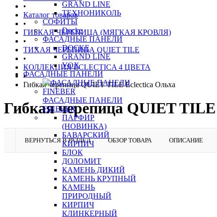
GRAND LINE
•
ТЕХНОНИКОЛЬ
Каталог товаров
СОФИТЫ
•
Docke
ГИБКАЯ ЧЕРЕПИЦА (МЯГКАЯ КРОВЛЯ)
ФАСАДНЫЕ ПАНЕЛИ
•
DOCKE
ТИХАЯ ЧЕРЕПИЦА QUIET TILE
GRAND LINE
•
VOX
КОЛЛЕКЦИЯ ECLECTICA 4 ЦВЕТА
ФАСАДНЫЕ ПАНЕЛИ
•
Гибкая черепица QUIET TILE Eclectica Ольха
ФАСАДНЫЕ ПАНЕЛИ
Гибкая черепица QUIET TILE 
FINEBER
ПАРФИР
(НОВИНКА)
БАВАРСКИЙ
ВЕРНУТЬСЯ В РАЗДЕЛ
ОБЗОР ТОВАРА
ОПИСАНИЕ
КИРПИЧ
БЛОК
ДОЛОМИТ
КАМЕНЬ ДИКИЙ
КАМЕНЬ КРУПНЫЙ
КАМЕНЬ
ПРИРОДНЫЙ
КИРПИЧ
КЛИНКЕРНЫЙ