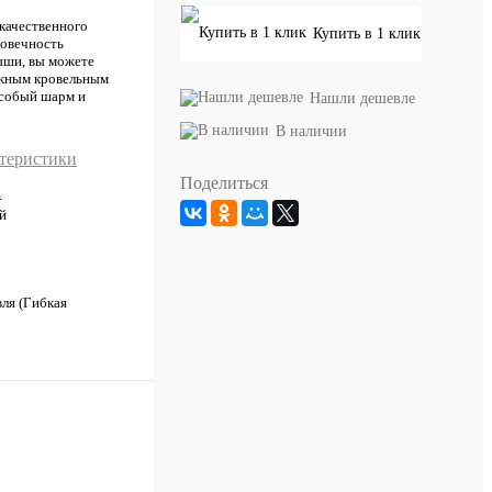
окачественного
Купить в 1 клик
говечность
рыши, вы можете
дежным кровельным
особый шарм и
Нашли дешевле
В наличии
ктеристики
Поделиться
E
й
ля (Гибкая