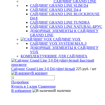
САЙДИНГ GRAND LINE
САЙДИНГ GRAND LINE SLIM D4
САЙДИНГ GRAND LINE D4,4
САЙДИНГ GRAND LINE BLOCKHOUSE
D4,8
САЙДИНГ GRAND LINE TUNDRA
САЙДИНГ GRAND LINE NATURAL-БРУС
ДОБОРНЫЕ ЭЛЕМЕНТЫ К САЙДИНГУ
GRAND LINE
САЙДИНГ VOX
САЙДИНГ VOX SYSTEM MAX-3
ДОБОРНЫЕ ЭЛЕМЕНТЫ К САЙДИНГУ
VOX
КОМПЛЕКТУЮЩИЕ ДЛЯ САЙДИНГА
Быстрый
просмотр
5 руб.
Сайдинг Grand Line 3,0 D4 (slim) белый
225 руб.
/ шт
С
В корзину
Подробнее
Купить в 1 клик
Сравнение
В избранное
В наличии
К
В