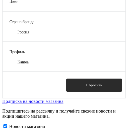
Цвет
RAL 1014
RAL 1015
Страна бренда
RAL 3005
RAL 5005
Россия
RAL 5021
Показать ещё 10
Профиль
Kamea
Показать
Сбросить
Подписка на новости магазина
Подпишитесь на рассылку и получайте свежие новости и
акции нашего магазина.
Новости магазина