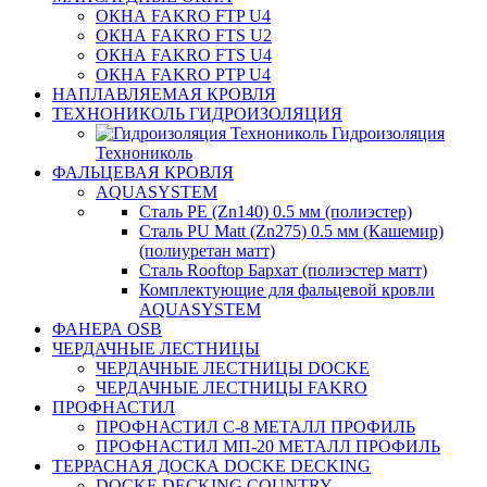
ОКНА FAKRO FTP U4
ОКНА FAKRO FTS U2
ОКНА FAKRO FTS U4
ОКНА FAKRO PTP U4
НАПЛАВЛЯЕМАЯ КРОВЛЯ
ТЕХНОНИКОЛЬ ГИДРОИЗОЛЯЦИЯ
Гидроизоляция
Технониколь
ФАЛЬЦЕВАЯ КРОВЛЯ
AQUASYSTEM
Сталь PE (Zn140) 0.5 мм (полиэстер)
Сталь PU Matt (Zn275) 0.5 мм (Кашемир)
(полиуретан матт)
Сталь Rooftop Бархат (полиэстер матт)
Комплектующие для фальцевой кровли
AQUASYSTEM
ФАНЕРА OSB
ЧЕРДАЧНЫЕ ЛЕСТНИЦЫ
ЧЕРДАЧНЫЕ ЛЕСТНИЦЫ DOCKE
ЧЕРДАЧНЫЕ ЛЕСТНИЦЫ FAKRO
ПРОФНАСТИЛ
ПРОФНАСТИЛ C-8 МЕТАЛЛ ПРОФИЛЬ
ПРОФНАСТИЛ МП-20 МЕТАЛЛ ПРОФИЛЬ
ТЕРРАСНАЯ ДОСКА DOCKE DECKING
DOCKE DECKING COUNTRY