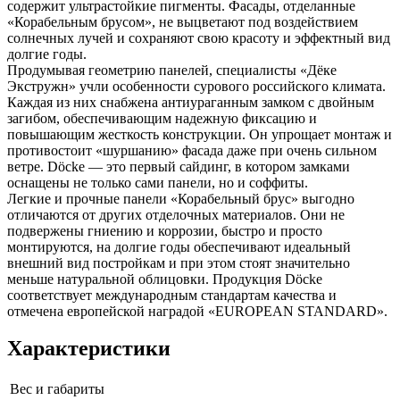
содержит ультрастойкие пигменты. Фасады, отделанные
«Корабельным брусом», не выцветают под воздействием
солнечных лучей и сохраняют свою красоту и эффектный вид
долгие годы.
Продумывая геометрию панелей, специалисты «Дёке
Экстружн» учли особенности сурового российского климата.
Каждая из них снабжена антиураганным замком с двойным
загибом, обеспечивающим надежную фиксацию и
повышающим жесткость конструкции. Он упрощает монтаж и
противостоит «шуршанию» фасада даже при очень сильном
ветре. Döcke — это первый сайдинг, в котором замками
оснащены не только сами панели, но и соффиты.
Легкие и прочные панели «Корабельный брус» выгодно
отличаются от других отделочных материалов. Они не
подвержены гниению и коррозии, быстро и просто
монтируются, на долгие годы обеспечивают идеальный
внешний вид постройкам и при этом стоят значительно
меньше натуральной облицовки. Продукция Döcke
соответствует международным стандартам качества и
отмечена европейской наградой «EUROPEAN STANDARD».
Характеристики
Вес и габариты