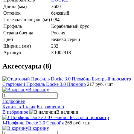
Длина (мм)
3600
Оттенок
бежевый
Полезная площадь (м²)
0,84
Профиль
Корабельный брус
Страна бренда
Россия
Цвет
Бежево-серый
Ширина (мм)
232
Артикул
E1002918
Аксессуары (8)
Быстрый просмотр
Стартовый Профиль Docke 3.0 Пломбир
217 руб.
/ шт
В корзину
Подробнее
Купить в 1 клик
К сравнению
В избранное
В наличии
Быстрый просмотр
J-Профиль Docke 3.0 Секвойя
268 руб.
/ шт
В корзину