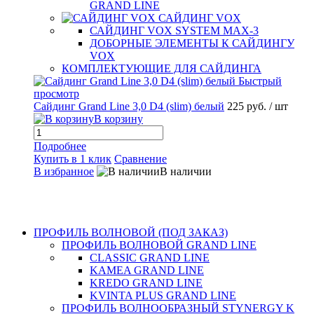
GRAND LINE
САЙДИНГ VOX
САЙДИНГ VOX SYSTEM MAX-3
ДОБОРНЫЕ ЭЛЕМЕНТЫ К САЙДИНГУ
VOX
КОМПЛЕКТУЮЩИЕ ДЛЯ САЙДИНГА
Быстрый
просмотр
5 руб.
Сайдинг Grand Line 3,0 D4 (slim) белый
225 руб.
/ шт
С
В корзину
Подробнее
Купить в 1 клик
Сравнение
В избранное
В наличии
К
В
ПРОФИЛЬ ВОЛНОВОЙ (ПОД ЗАКАЗ)
ПРОФИЛЬ ВОЛНОВОЙ GRAND LINE
CLASSIC GRAND LINE
KAMEA GRAND LINE
KREDO GRAND LINE
KVINTA PLUS GRAND LINE
ПРОФИЛЬ ВОЛНООБРАЗНЫЙ STYNERGY K