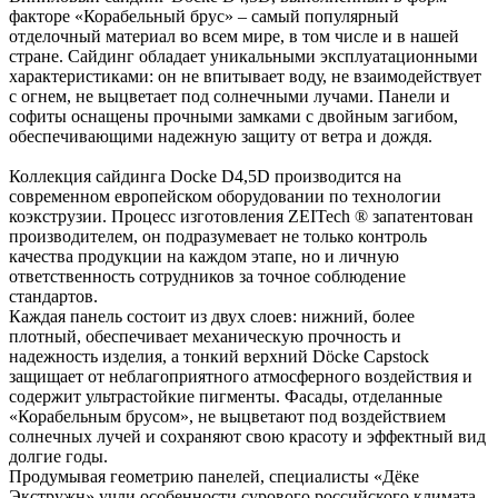
факторе «Корабельный брус» – самый популярный
отделочный материал во всем мире, в том числе и в нашей
стране. Сайдинг обладает уникальными эксплуатационными
характеристиками: он не впитывает воду, не взаимодействует
с огнем, не выцветает под солнечными лучами. Панели и
софиты оснащены прочными замками с двойным загибом,
обеспечивающими надежную защиту от ветра и дождя.
Коллекция сайдинга Docke D4,5D производится на
современном европейском оборудовании по технологии
коэкструзии. Процесс изготовления ZEITech ® запатентован
производителем, он подразумевает не только контроль
качества продукции на каждом этапе, но и личную
ответственность сотрудников за точное соблюдение
стандартов.
Каждая панель состоит из двух слоев: нижний, более
плотный, обеспечивает механическую прочность и
надежность изделия, а тонкий верхний Döcke Capstock
защищает от неблагоприятного атмосферного воздействия и
содержит ультрастойкие пигменты. Фасады, отделанные
«Корабельным брусом», не выцветают под воздействием
солнечных лучей и сохраняют свою красоту и эффектный вид
долгие годы.
Продумывая геометрию панелей, специалисты «Дёке
Экстружн» учли особенности сурового российского климата.