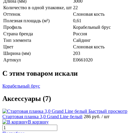
Длина (мм)
3000
Количество в одной упаковке, шт
22
Оттенок
Слоновая кость
Полезная площадь (м²)
0,61
Профиль
Корабельный брус
Страна бренда
Россия
Тип элемента
Сайдинг
Цвет
Слоновая кость
Ширина (мм)
203
Артикул
E0661020
C этим товаром искали
Корабельный брус
Аксессуары (7)
Быстрый просмотр
Стартовая планка 3,0 Grand Line белый
286 руб.
/ шт
В корзину