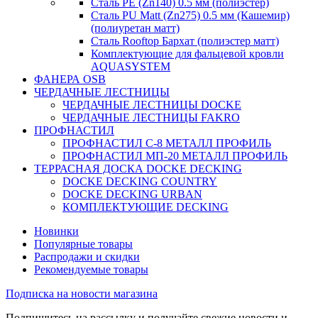
Сталь PE (Zn140) 0.5 мм (полиэстер)
Сталь PU Matt (Zn275) 0.5 мм (Кашемир)
(полиуретан матт)
Сталь Rooftop Бархат (полиэстер матт)
Комплектующие для фальцевой кровли
AQUASYSTEM
ФАНЕРА OSB
ЧЕРДАЧНЫЕ ЛЕСТНИЦЫ
ЧЕРДАЧНЫЕ ЛЕСТНИЦЫ DOCKE
ЧЕРДАЧНЫЕ ЛЕСТНИЦЫ FAKRO
ПРОФНАСТИЛ
ПРОФНАСТИЛ C-8 МЕТАЛЛ ПРОФИЛЬ
ПРОФНАСТИЛ МП-20 МЕТАЛЛ ПРОФИЛЬ
ТЕРРАСНАЯ ДОСКА DOCKE DECKING
DOCKE DECKING COUNTRY
DOCKE DECKING URBAN
КОМПЛЕКТУЮЩИЕ DECKING
Новинки
Популярные товары
Распродажи и скидки
Рекомендуемые товары
Подписка на новости магазина
Подпишитесь на рассылку и получайте свежие новости и