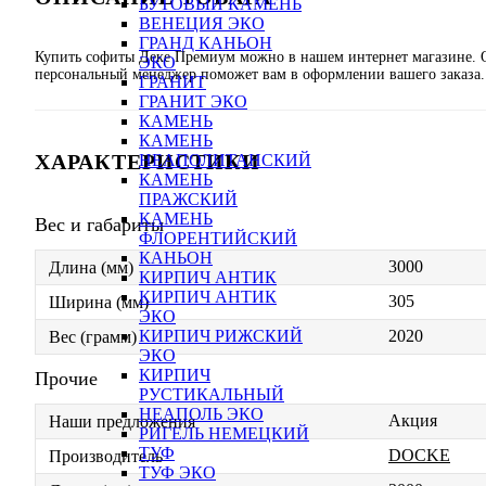
БУТОВЫЙ КАМЕНЬ
ВЕНЕЦИЯ ЭКО
ГРАНД КАНЬОН
Купить софиты Деке Премиум можно в нашем интернет магазине. О
ЭКО
персональный менеджер поможет вам в оформлении вашего заказа.
ГРАНИТ
ГРАНИТ ЭКО
КАМЕНЬ
КАМЕНЬ
ХАРАКТЕРИСТИКИ
НЕАПОЛИТАНСКИЙ
КАМЕНЬ
ПРАЖСКИЙ
КАМЕНЬ
Вес и габариты
ФЛОРЕНТИЙСКИЙ
КАНЬОН
3000
Длина (мм)
КИРПИЧ АНТИК
КИРПИЧ АНТИК
305
Ширина (мм)
ЭКО
2020
КИРПИЧ РИЖСКИЙ
Вес (грамм)
ЭКО
КИРПИЧ
Прочие
РУСТИКАЛЬНЫЙ
НЕАПОЛЬ ЭКО
Акция
Наши предложения
РИГЕЛЬ НЕМЕЦКИЙ
ТУФ
DOCKE
Производитель
ТУФ ЭКО