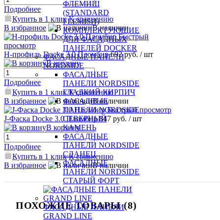
ФЛЕМИШ
Подробнее
(STANDARD
Купить в 1 клик
К сравнению
FLEMISH)
В избранное
В наличии
КОМПЛЕКТУЮЩИЕ
Быстрый
ДЛЯ ФАСАДНЫХ
просмотр
ПАНЕЛЕЙ DOCKER
H-профиль Docke 3.0 Пломбир
692 руб.
/ шт
ФАСАДНЫЕ ПАНЕЛИ
В корзину
NORDSIDE
ФАСАДНЫЕ
Подробнее
ПАНЕЛИ NORDSIDE
Купить в 1 клик
К сравнению
ГЛАДКИЙ КИРПИЧ
В избранное
В наличии
ФАСАДНЫЕ
Быстрый просмотр
ПАНЕЛИ NORDSIDE
J-Фаска Docke 3.0 Пломбир
847 руб.
/ шт
СЕВЕРНЫЙ
В корзину
КАМЕНЬ
ФАСАДНЫЕ
ПАНЕЛИ NORDSIDE
Подробнее
СЛАНЕЦ
Купить в 1 клик
К сравнению
ФАСАДНЫЕ
В избранное
В наличии
ПАНЕЛИ NORDSIDE
СТАРЫЙ ФОРТ
ПОХОЖИЕ ТОВАРЫ (8)
ФАСАДНЫЕ ПАНЕЛИ
GRAND LINE