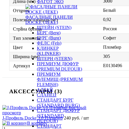
3000
Длина (мм)
ФАГОТ ЭКО
Белый
Оттенок
ФАСАДНЫЕ ПАНЕЛИ
0,92
Полезная площадь (м²)
DOCKE (ДЕКЕ)
ШТЕЙН (STEIN)
Россия
Страна бренда
БЕРГ (Berg)
Софит
БУРГ (Burg)
Тип элемента
ФЕЛС (Fels)
Пломбир
Цвет
КЛИНКЕР
(KLINKER)
305
Ширина (мм)
ШТЕРН (STERN)
ПРЕМИУМ ДЮФУР
E0130496
Артикул
(PREMIUM DUFOUR)
ПРЕМИУМ
ФЛЕМИШ (PREMIUM
FLEMISH)
АЛТАЙ
АКСЕССУАРЫ (3)
СЛАНЕЦ
СТАНДАРТ БУРГ
(STANDARD BURG)
Быстрый
СТАНДАРТ ДЮФУР
просмотр
(STANDARD
J-Профиль Docke 3.0 Пломбир
240 руб.
/ шт
DUFOUR)
В корзину
СТАНДАРТ