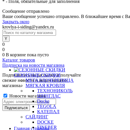
*
- Поля, обязательные для заполнения
Сообщение отправлено
Ваше сообщение успешно отправлено. В ближайшее время с Ва
Закрыть окно
krovlya-i-siding@yandex.ru
0
0
0
В корзине
пока пусто
Каталог товаров
Подписка на новости магазина
Подпишитесь на рассылку и получайте
СЕЗОННЫЕ СКИДКИ
свежие новости и акции нашего
МЕТАЛЛОЧЕРЕПИЦА
магазина.
МЯГКАЯ КРОВЛЯ
ТЕХНОНИКОЛЬ
Новости магазина
ШИНГЛАС
Docke
TEGOLA
КАТЕПАЛ
САЙДИНГ
DOCKE
FINEBER
Главная страница