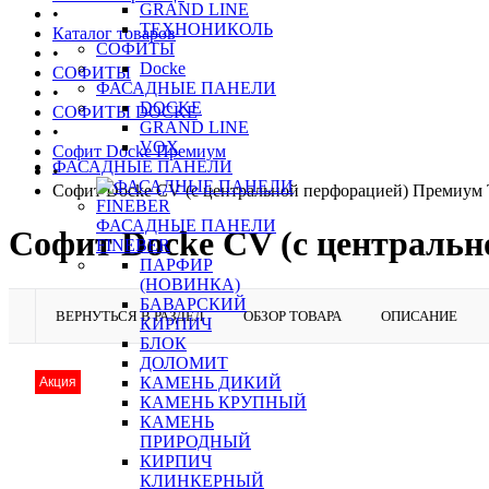
GRAND LINE
•
ТЕХНОНИКОЛЬ
Каталог товаров
СОФИТЫ
•
Docke
СОФИТЫ
ФАСАДНЫЕ ПАНЕЛИ
•
DOCKE
СОФИТЫ DOCKE
GRAND LINE
•
VOX
Софит Docke Премиум
ФАСАДНЫЕ ПАНЕЛИ
•
Софит Docke CV (с центральной перфорацией) Премиум
ФАСАДНЫЕ ПАНЕЛИ
Софит Docke CV (с централь
FINEBER
ПАРФИР
(НОВИНКА)
БАВАРСКИЙ
ВЕРНУТЬСЯ В РАЗДЕЛ
ОБЗОР ТОВАРА
ОПИСАНИЕ
КИРПИЧ
БЛОК
ДОЛОМИТ
КАМЕНЬ ДИКИЙ
Акция
КАМЕНЬ КРУПНЫЙ
КАМЕНЬ
ПРИРОДНЫЙ
КИРПИЧ
КЛИНКЕРНЫЙ