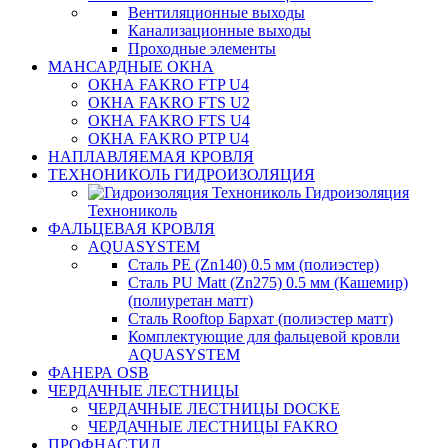
Вентиляционные выходы
Канализационные выходы
Проходные элементы
МАНСАРДНЫЕ ОКНА
ОКНА FAKRO FTP U4
ОКНА FAKRO FTS U2
ОКНА FAKRO FTS U4
ОКНА FAKRO PTP U4
НАПЛАВЛЯЕМАЯ КРОВЛЯ
ТЕХНОНИКОЛЬ ГИДРОИЗОЛЯЦИЯ
Гидроизоляция
Технониколь
ФАЛЬЦЕВАЯ КРОВЛЯ
AQUASYSTEM
Сталь PE (Zn140) 0.5 мм (полиэстер)
Сталь PU Matt (Zn275) 0.5 мм (Кашемир)
(полиуретан матт)
Сталь Rooftop Бархат (полиэстер матт)
Комплектующие для фальцевой кровли
AQUASYSTEM
ФАНЕРА OSB
ЧЕРДАЧНЫЕ ЛЕСТНИЦЫ
ЧЕРДАЧНЫЕ ЛЕСТНИЦЫ DOCKE
ЧЕРДАЧНЫЕ ЛЕСТНИЦЫ FAKRO
ПРОФНАСТИЛ