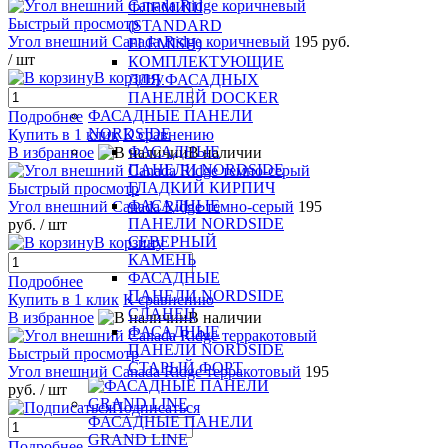
ФЛЕМИШ
Быстрый просмотр
(STANDARD
Угол внешний Canada Ridge коричневый
195 руб.
FLEMISH)
/ шт
КОМПЛЕКТУЮЩИЕ
В корзину
ДЛЯ ФАСАДНЫХ
ПАНЕЛЕЙ DOCKER
ФАСАДНЫЕ ПАНЕЛИ
Подробнее
NORDSIDE
Купить в 1 клик
К сравнению
ФАСАДНЫЕ
В избранное
В наличии
ПАНЕЛИ NORDSIDE
ГЛАДКИЙ КИРПИЧ
Быстрый просмотр
ФАСАДНЫЕ
Угол внешний Canada Ridge темно-серый
195
ПАНЕЛИ NORDSIDE
руб.
/ шт
СЕВЕРНЫЙ
В корзину
КАМЕНЬ
ФАСАДНЫЕ
Подробнее
ПАНЕЛИ NORDSIDE
Купить в 1 клик
К сравнению
СЛАНЕЦ
В избранное
В наличии
ФАСАДНЫЕ
ПАНЕЛИ NORDSIDE
Быстрый просмотр
СТАРЫЙ ФОРТ
Угол внешний Canada Ridge терракотовый
195
руб.
/ шт
Подписаться
ФАСАДНЫЕ ПАНЕЛИ
GRAND LINE
Подробнее