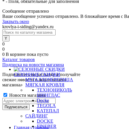
*
- Поля, обязательные для заполнения
Сообщение отправлено
Ваше сообщение успешно отправлено. В ближайшее время с Ва
Закрыть окно
krovlya-i-siding@yandex.ru
0
0
0
В корзине
пока пусто
Каталог товаров
Подписка на новости магазина
Подпишитесь на рассылку и получайте
СЕЗОННЫЕ СКИДКИ
свежие новости и акции нашего
МЕТАЛЛОЧЕРЕПИЦА
магазина.
МЯГКАЯ КРОВЛЯ
ТЕХНОНИКОЛЬ
Новости магазина
ШИНГЛАС
Docke
TEGOLA
КАТЕПАЛ
САЙДИНГ
DOCKE
FINEBER
Главная страница