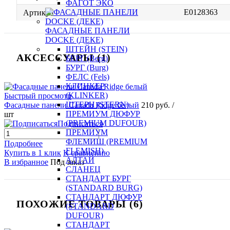
ФАГОТ ЭКО
E0128363
Артикул
ФАСАДНЫЕ ПАНЕЛИ
DOCKE (ДЕКЕ)
ШТЕЙН (STEIN)
АКСЕССУАРЫ (1)
БЕРГ (Berg)
БУРГ (Burg)
ФЕЛС (Fels)
КЛИНКЕР
(KLINKER)
Быстрый просмотр
ШТЕРН (STERN)
Фасадные панели Canada Ridge белый
210 руб.
/
ПРЕМИУМ ДЮФУР
шт
(PREMIUM DUFOUR)
Подписаться
ПРЕМИУМ
ФЛЕМИШ (PREMIUM
Подробнее
FLEMISH)
Купить в 1 клик
К сравнению
АЛТАЙ
В избранное
Под заказ
СЛАНЕЦ
СТАНДАРТ БУРГ
(STANDARD BURG)
СТАНДАРТ ДЮФУР
ПОХОЖИЕ ТОВАРЫ (6)
(STANDARD
DUFOUR)
СТАНДАРТ