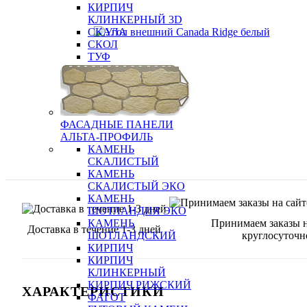
КИРПИЧ
КЛИНКЕРНЫЙ 3D
СКАЛА
СКОЛ
ТУФ
ФАСАДНЫЕ ПАНЕЛИ
АЛЬТА-ПРОФИЛЬ
КАМЕНЬ
СКАЛИСТЫЙ
КАМЕНЬ
СКАЛИСТЫЙ ЭКО
КАМЕНЬ
ШОТЛАНДИЯ ЭКО
Принимаем заказы н
КАМЕНЬ
Доставка в течение 1-3 дней
круглосуточн
ШОТЛАНДСКИЙ
КИРПИЧ
КИРПИЧ
КЛИНКЕРНЫЙ
КИРПИЧ РИЖСКИЙ
ХАРАКТЕРИСТИКИ
ФАГОТ