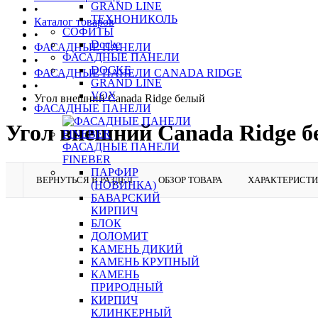
GRAND LINE
•
ТЕХНОНИКОЛЬ
Каталог товаров
СОФИТЫ
•
Docke
ФАСАДНЫЕ ПАНЕЛИ
ФАСАДНЫЕ ПАНЕЛИ
•
DOCKE
ФАСАДНЫЕ ПАНЕЛИ CANADA RIDGE
GRAND LINE
•
VOX
Угол внешний Canada Ridge белый
ФАСАДНЫЕ ПАНЕЛИ
Угол внешний Canada Ridge 
ФАСАДНЫЕ ПАНЕЛИ
FINEBER
ПАРФИР
ВЕРНУТЬСЯ В РАЗДЕЛ
ОБЗОР ТОВАРА
ХАРАКТЕРИСТ
(НОВИНКА)
БАВАРСКИЙ
КИРПИЧ
БЛОК
ДОЛОМИТ
КАМЕНЬ ДИКИЙ
КАМЕНЬ КРУПНЫЙ
КАМЕНЬ
ПРИРОДНЫЙ
КИРПИЧ
КЛИНКЕРНЫЙ