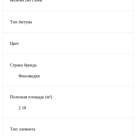
Количество слоев
1
Тип битума
СБС-модифицированный битум
Цвет
Аравийское дерево
Серебристый коралл
Страна бренда
Темная охра
Финляндия
Полезная площадь (м²)
2.18
Тип элемента
Мягкая кровля (Гибкая черепица)