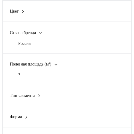
Цвет
Дуб
Клен
Страна бренда
Ольха
Финик
Россия
Полезная площадь (м²)
3
Тип элемента
Мягкая кровля (Гибкая черепица)
Форма