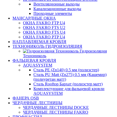
Вентиляционные выходы
Канализационные выходы
Проходные элементы
МАНСАРДНЫЕ ОКНА
ОКНА FAKRO FTP U4
ОКНА FAKRO FTS U2
ОКНА FAKRO FTS U4
ОКНА FAKRO PTP U4
НАПЛАВЛЯЕМАЯ КРОВЛЯ
ТЕХНОНИКОЛЬ ГИДРОИЗОЛЯЦИЯ
Гидроизоляция
Технониколь
ФАЛЬЦЕВАЯ КРОВЛЯ
AQUASYSTEM
Сталь PE (Zn140) 0.5 мм (полиэстер)
Сталь PU Matt (Zn275) 0.5 мм (Кашемир)
(полиуретан матт)
Сталь Rooftop Бархат (полиэстер матт)
Комплектующие для фальцевой кровли
AQUASYSTEM
ФАНЕРА OSB
ЧЕРДАЧНЫЕ ЛЕСТНИЦЫ
ЧЕРДАЧНЫЕ ЛЕСТНИЦЫ DOCKE
ЧЕРДАЧНЫЕ ЛЕСТНИЦЫ FAKRO
ПРОФНАСТИЛ