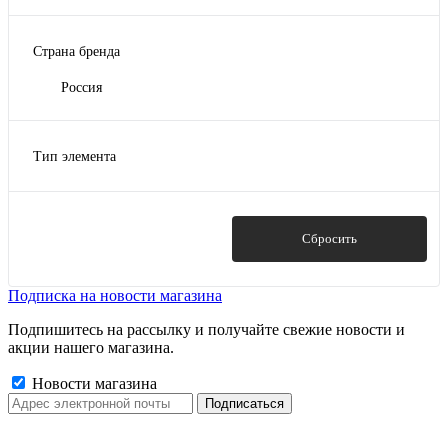
Белый
Страна бренда
Вишня
Зеленый
Россия
Зеленый мох
Показать ещё 5
Тип элемента
Аэроэлемент
Лента
Саморезы
Показать
Сбросить
Снегозадержатель
Подписка на новости магазина
Подпишитесь на рассылку и получайте свежие новости и
акции нашего магазина.
Новости магазина