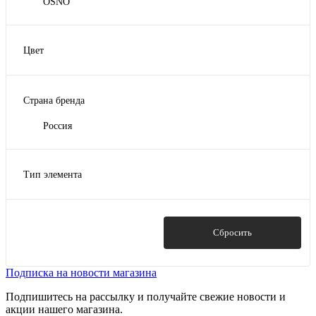
OSNO
Цвет
Графитовый серый
Коричневый
Страна бренда
Сигнально-белый
Россия
Тип элемента
Воронка
Желоб
Заглушка
Показать
Сбросить
Колено
Кронштейн
Подписка на новости магазина
Показать ещё 3
Подпишитесь на рассылку и получайте свежие новости и
акции нашего магазина.