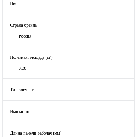
Цвет
Бежевый
Молочный
Страна бренда
Песочный
Терракотовый
Россия
Шоколадный
Полезная площадь (м²)
0,38
Тип элемента
Внешний угол
Фасадная панель
Имитация
Кирпич
Длина панели рабочая (мм)