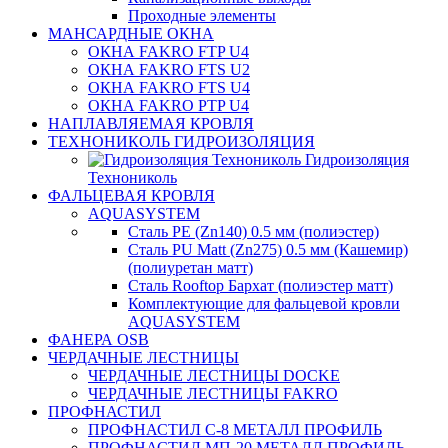
Проходные элементы
МАНСАРДНЫЕ ОКНА
ОКНА FAKRO FTP U4
ОКНА FAKRO FTS U2
ОКНА FAKRO FTS U4
ОКНА FAKRO PTP U4
НАПЛАВЛЯЕМАЯ КРОВЛЯ
ТЕХНОНИКОЛЬ ГИДРОИЗОЛЯЦИЯ
Гидроизоляция
Технониколь
ФАЛЬЦЕВАЯ КРОВЛЯ
AQUASYSTEM
Сталь PE (Zn140) 0.5 мм (полиэстер)
Сталь PU Matt (Zn275) 0.5 мм (Кашемир)
(полиуретан матт)
Сталь Rooftop Бархат (полиэстер матт)
Комплектующие для фальцевой кровли
AQUASYSTEM
ФАНЕРА OSB
ЧЕРДАЧНЫЕ ЛЕСТНИЦЫ
ЧЕРДАЧНЫЕ ЛЕСТНИЦЫ DOCKE
ЧЕРДАЧНЫЕ ЛЕСТНИЦЫ FAKRO
ПРОФНАСТИЛ
ПРОФНАСТИЛ C-8 МЕТАЛЛ ПРОФИЛЬ
ПРОФНАСТИЛ МП-20 МЕТАЛЛ ПРОФИЛЬ