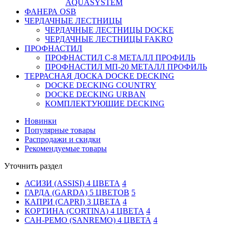
AQUASYSTEM
ФАНЕРА OSB
ЧЕРДАЧНЫЕ ЛЕСТНИЦЫ
ЧЕРДАЧНЫЕ ЛЕСТНИЦЫ DOCKE
ЧЕРДАЧНЫЕ ЛЕСТНИЦЫ FAKRO
ПРОФНАСТИЛ
ПРОФНАСТИЛ C-8 МЕТАЛЛ ПРОФИЛЬ
ПРОФНАСТИЛ МП-20 МЕТАЛЛ ПРОФИЛЬ
ТЕРРАСНАЯ ДОСКА DOCKE DECKING
DOCKE DECKING COUNTRY
DOCKE DECKING URBAN
КОМПЛЕКТУЮЩИЕ DECKING
Новинки
Популярные товары
Распродажи и скидки
Рекомендуемые товары
Уточнить раздел
АСИЗИ (ASSISI) 4 ЦВЕТА
4
ГАРДА (GARDA) 5 ЦВЕТОВ
5
КАПРИ (CAPRI) 3 ЦВЕТА
4
КОРТИНА (CORTINA) 4 ЦВЕТА
4
САН-РЕМО (SANREMO) 4 ЦВЕТА
4