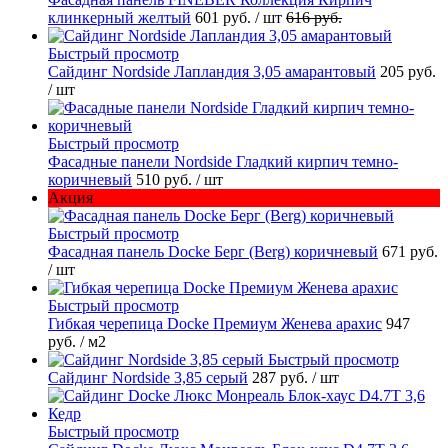
клинкерный желтый
601 руб.
/ шт
616 руб.
Быстрый просмотр
Сайдинг Nordside Лапландия 3,05 амарантовый
205 руб.
/ шт
Быстрый просмотр
Фасадные панели Nordside Гладкий кирпич темно-
коричневый
510 руб.
/ шт
Акция
Быстрый просмотр
Фасадная панель Docke Берг (Berg) коричневый
671 руб.
/ шт
Быстрый просмотр
Гибкая черепица Docke Премиум Женева арахис
947
руб.
/ м2
Быстрый просмотр
Сайдинг Nordside 3,85 серый
287 руб.
/ шт
Быстрый просмотр