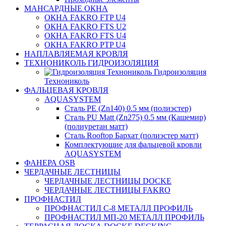
МАНСАРДНЫЕ ОКНА
ОКНА FAKRO FTP U4
ОКНА FAKRO FTS U2
ОКНА FAKRO FTS U4
ОКНА FAKRO PTP U4
НАПЛАВЛЯЕМАЯ КРОВЛЯ
ТЕХНОНИКОЛЬ ГИДРОИЗОЛЯЦИЯ
Гидроизоляция
Технониколь
ФАЛЬЦЕВАЯ КРОВЛЯ
AQUASYSTEM
Сталь PE (Zn140) 0.5 мм (полиэстер)
Сталь PU Matt (Zn275) 0.5 мм (Кашемир)
(полиуретан матт)
Сталь Rooftop Бархат (полиэстер матт)
Комплектующие для фальцевой кровли
AQUASYSTEM
ФАНЕРА OSB
ЧЕРДАЧНЫЕ ЛЕСТНИЦЫ
ЧЕРДАЧНЫЕ ЛЕСТНИЦЫ DOCKE
ЧЕРДАЧНЫЕ ЛЕСТНИЦЫ FAKRO
ПРОФНАСТИЛ
ПРОФНАСТИЛ C-8 МЕТАЛЛ ПРОФИЛЬ
ПРОФНАСТИЛ МП-20 МЕТАЛЛ ПРОФИЛЬ