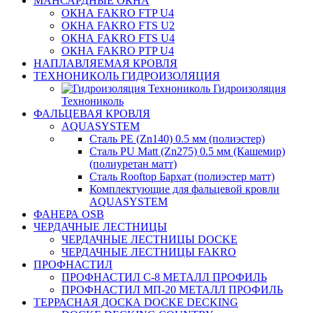
МАНСАРДНЫЕ ОКНА
ОКНА FAKRO FTP U4
ОКНА FAKRO FTS U2
ОКНА FAKRO FTS U4
ОКНА FAKRO PTP U4
НАПЛАВЛЯЕМАЯ КРОВЛЯ
ТЕХНОНИКОЛЬ ГИДРОИЗОЛЯЦИЯ
Гидроизоляция
Технониколь
ФАЛЬЦЕВАЯ КРОВЛЯ
AQUASYSTEM
Сталь PE (Zn140) 0.5 мм (полиэстер)
Сталь PU Matt (Zn275) 0.5 мм (Кашемир)
(полиуретан матт)
Сталь Rooftop Бархат (полиэстер матт)
Комплектующие для фальцевой кровли
AQUASYSTEM
ФАНЕРА OSB
ЧЕРДАЧНЫЕ ЛЕСТНИЦЫ
ЧЕРДАЧНЫЕ ЛЕСТНИЦЫ DOCKE
ЧЕРДАЧНЫЕ ЛЕСТНИЦЫ FAKRO
ПРОФНАСТИЛ
ПРОФНАСТИЛ C-8 МЕТАЛЛ ПРОФИЛЬ
ПРОФНАСТИЛ МП-20 МЕТАЛЛ ПРОФИЛЬ
ТЕРРАСНАЯ ДОСКА DOCKE DECKING