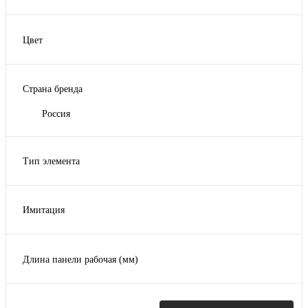
Цвет
Бежевый
Горчичный
Страна бренда
Молочный
Шоколадный
Россия
Тип элемента
Внешний угол
Фасадная панель
Имитация
Камень
Длина панели рабочая (мм)
992