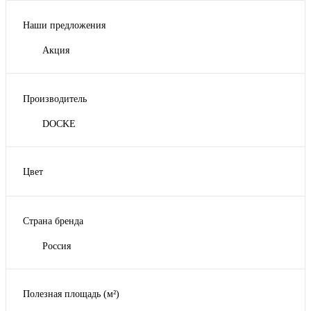
Наши предложения
Акция
Производитель
DOCKE
Цвет
Белый
Желтый
Страна бренда
Коричневый
Красный
Россия
Молочный
Показать ещё 2
Полезная площадь (м²)