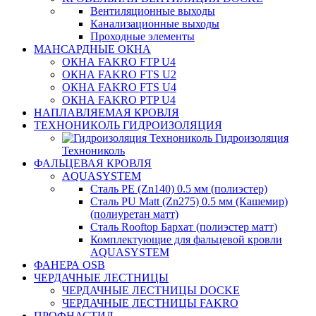
Вентиляционные выходы
Канализационные выходы
Проходные элементы
МАНСАРДНЫЕ ОКНА
ОКНА FAKRO FTP U4
ОКНА FAKRO FTS U2
ОКНА FAKRO FTS U4
ОКНА FAKRO PTP U4
НАПЛАВЛЯЕМАЯ КРОВЛЯ
ТЕХНОНИКОЛЬ ГИДРОИЗОЛЯЦИЯ
Гидроизоляция
Технониколь
ФАЛЬЦЕВАЯ КРОВЛЯ
AQUASYSTEM
Сталь PE (Zn140) 0.5 мм (полиэстер)
Сталь PU Matt (Zn275) 0.5 мм (Кашемир)
(полиуретан матт)
Сталь Rooftop Бархат (полиэстер матт)
Комплектующие для фальцевой кровли
AQUASYSTEM
ФАНЕРА OSB
ЧЕРДАЧНЫЕ ЛЕСТНИЦЫ
ЧЕРДАЧНЫЕ ЛЕСТНИЦЫ DOCKE
ЧЕРДАЧНЫЕ ЛЕСТНИЦЫ FAKRO
ПРОФНАСТИЛ