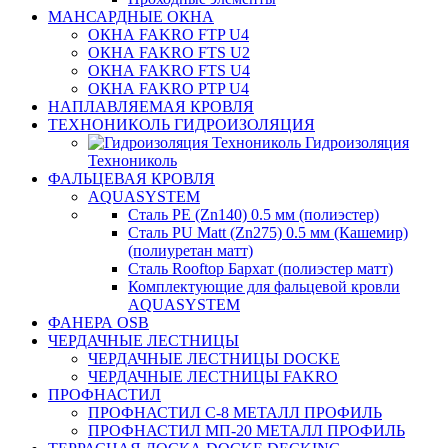
МАНСАРДНЫЕ ОКНА
ОКНА FAKRO FTP U4
ОКНА FAKRO FTS U2
ОКНА FAKRO FTS U4
ОКНА FAKRO PTP U4
НАПЛАВЛЯЕМАЯ КРОВЛЯ
ТЕХНОНИКОЛЬ ГИДРОИЗОЛЯЦИЯ
Гидроизоляция
Технониколь
ФАЛЬЦЕВАЯ КРОВЛЯ
AQUASYSTEM
Сталь PE (Zn140) 0.5 мм (полиэстер)
Сталь PU Matt (Zn275) 0.5 мм (Кашемир)
(полиуретан матт)
Сталь Rooftop Бархат (полиэстер матт)
Комплектующие для фальцевой кровли
AQUASYSTEM
ФАНЕРА OSB
ЧЕРДАЧНЫЕ ЛЕСТНИЦЫ
ЧЕРДАЧНЫЕ ЛЕСТНИЦЫ DOCKE
ЧЕРДАЧНЫЕ ЛЕСТНИЦЫ FAKRO
ПРОФНАСТИЛ
ПРОФНАСТИЛ C-8 МЕТАЛЛ ПРОФИЛЬ
ПРОФНАСТИЛ МП-20 МЕТАЛЛ ПРОФИЛЬ