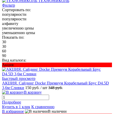
ТЕХНОНИКОЛЬ
Фильтр
Сортировать по:
популярности
популярности
алфавиту
увеличению цены
уменьшению цены
Показать по:
30
30
60
90
Вид каталога:
Акция
Быстрый просмотр
АКЦИЯ. Сайдинг Docke Премиум Корабельный Брус D4.5D
3,6м Сливки
150 руб.
/ шт
348 руб.
В корзину
Подробнее
Купить в 1 клик
К сравнению
В избранное
В наличии