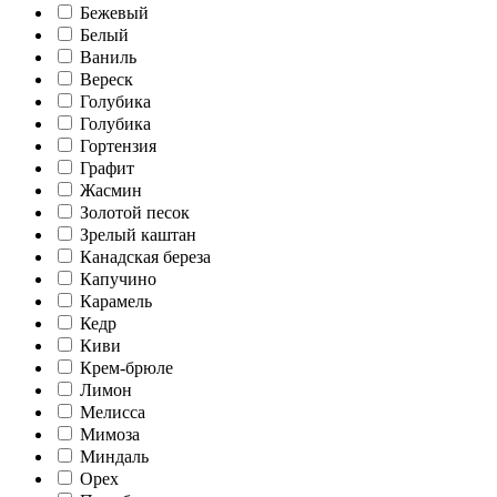
Бежевый
Белый
Ваниль
Вереск
Голубика
Голубика
Гортензия
Графит
Жасмин
Золотой песок
Зрелый каштан
Канадская береза
Капучино
Карамель
Кедр
Киви
Крем-брюле
Лимон
Мелисса
Мимоза
Миндаль
Орех