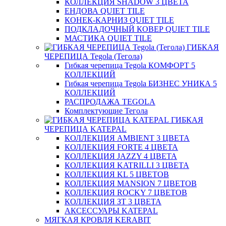
КОЛЛЕКЦИЯ SHADOW 3 ЦВЕТА
ЕНДОВА QUIET TILE
КОНЕК-КАРНИЗ QUIET TILE
ПОДКЛАДОЧНЫЙ КОВЕР QUIET TILE
МАСТИКА QUIET TILE
ГИБКАЯ
ЧЕРЕПИЦА Tegola (Тегола)
Гибкая черепица Tegola КОМФОРТ 5
КОЛЛЕКЦИЙ
Гибкая черепица Tegola БИЗНЕС УНИКА 5
КОЛЛЕКЦИЙ
РАСПРОДАЖА TEGOLA
Комплектующие Тегола
ГИБКАЯ
ЧЕРЕПИЦА KATEPAL
КОЛЛЕКЦИЯ AMBIENT 3 ЦВЕТА
КОЛЛЕКЦИЯ FORTE 4 ЦВЕТА
КОЛЛЕКЦИЯ JAZZY 4 ЦВЕТА
КОЛЛЕКЦИЯ KATRILLI 3 ЦВЕТА
КОЛЛЕКЦИЯ KL 5 ЦВЕТОВ
КОЛЛЕКЦИЯ MANSION 7 ЦВЕТОВ
КОЛЛЕКЦИЯ ROCKY 7 ЦВЕТОВ
КОЛЛЕКЦИЯ ЗТ 3 ЦВЕТА
АКСЕССУАРЫ KATEPAL
МЯГКАЯ КРОВЛЯ KERABIT