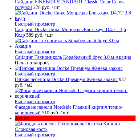
Cайдинг FINEBER STANDART Classic Color Серо-
голубой
278 руб.
/ шт
Быстрый просмотр
Сайдинг Docke Люкс Монреаль Блок-хаус D4.7T 3,6
Кедр
589 руб.
/ шт
Быстрый просмотр
Сайдинг Технониколь Корабельный брус 3,0 м Акация
Цена по запросу
Быстрый просмотр
Гибкая черепица Docke Премиум Женева арахис
947
руб.
/ м2
Быстрый просмотр
Фасадные панели Nordside Гладкий кирпич темно-
коричневый
510 руб.
/ шт
Акция
Быстрый просмотр