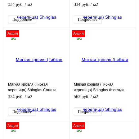
Оптима красный
Оптима зеленый
334 руб.
/ м2
334 руб.
/ м2
Подробнее
Подробнее
Акция
Акция
Мягкая кровля (Гибкая
Мягкая кровля (Гибкая
черепица) Shinglas Соната
черепица) Shinglas Фазенда
Оптима серый
черный
334 руб.
/ м2
563 руб.
/ м2
Подробнее
Подробнее
Акция
Акция