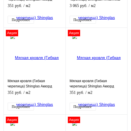
Оптима Коричневый
мадейра
351 руб.
/ м2
3 065 руб.
/ м2
Подробнее
Подробнее
Акция
Акция
Мягкая кровля (Гибкая
Мягкая кровля (Гибкая
черепица) Shinglas Аккорд
черепица) Shinglas Аккорд
Оптима Зеленый
Оптима серый
351 руб.
/ м2
351 руб.
/ м2
Подробнее
Подробнее
Акция
Акция