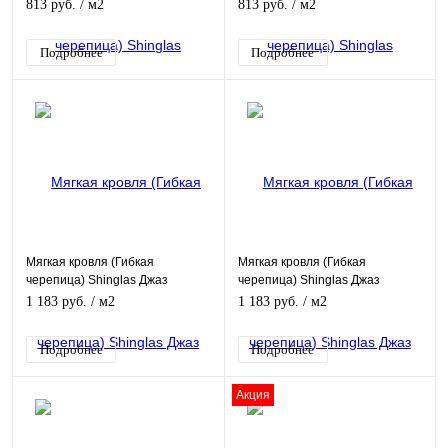
Аризона
Алабама
813 руб.
/ м2
813 руб.
/ м2
Подробнее
Подробнее
Мягкая кровля (Гибкая
Мягкая кровля (Гибкая
черепица) Shinglas Джаз
черепица) Shinglas Джаз
сицилия
коррида
1 183 руб.
/ м2
1 183 руб.
/ м2
Подробнее
Подробнее
Акция