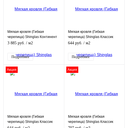
Мягкая кровля (Гибкая
Мягкая кровля (Гибкая
черепица) Shinglas Континент
черепица) Shinglas Классик
Антарктида
Кадриль Ольха
3 885 руб.
/ м2
644 руб.
/ м2
Подробнее
Подробнее
Акция
Акция
Мягкая кровля (Гибкая
Мягкая кровля (Гибкая
черепица) Shinglas Классик
черепица) Shinglas Классик
Кадриль Финик
Кадриль Клен
644 руб.
/ м2
707 руб.
/ м2