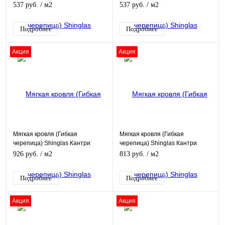
красный
коричневый
537 руб.
/ м2
537 руб.
/ м2
Подробнее
Подробнее
Акция
Акция
Мягкая кровля (Гибкая
Мягкая кровля (Гибкая
черепица) Shinglas Кантри
черепица) Shinglas Кантри
Канзас
Аляска
926 руб.
/ м2
813 руб.
/ м2
Подробнее
Подробнее
Акция
Акция