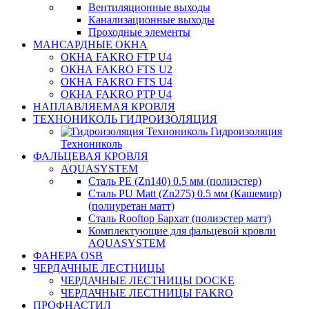
Вентиляционные выходы
Канализационные выходы
Проходные элементы
МАНСАРДНЫЕ ОКНА
ОКНА FAKRO FTP U4
ОКНА FAKRO FTS U2
ОКНА FAKRO FTS U4
ОКНА FAKRO PTP U4
НАПЛАВЛЯЕМАЯ КРОВЛЯ
ТЕХНОНИКОЛЬ ГИДРОИЗОЛЯЦИЯ
Гидроизоляция
Технониколь
ФАЛЬЦЕВАЯ КРОВЛЯ
AQUASYSTEM
Сталь PE (Zn140) 0.5 мм (полиэстер)
Сталь PU Matt (Zn275) 0.5 мм (Кашемир)
(полиуретан матт)
Сталь Rooftop Бархат (полиэстер матт)
Комплектующие для фальцевой кровли
AQUASYSTEM
ФАНЕРА OSB
ЧЕРДАЧНЫЕ ЛЕСТНИЦЫ
ЧЕРДАЧНЫЕ ЛЕСТНИЦЫ DOCKE
ЧЕРДАЧНЫЕ ЛЕСТНИЦЫ FAKRO
ПРОФНАСТИЛ